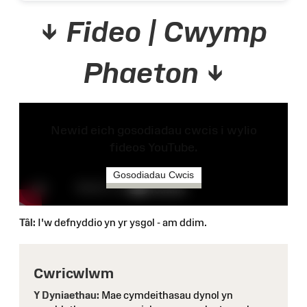
↓
Fideo | Cwymp
Phaeton
↓
Newid eich gosodiadau cwcis i wylio
fideos YouTube.
Gosodiadau Cwcis
Tâl:
I'w defnyddio yn yr ysgol - am ddim.
Cwricwlwm
Y Dyniaethau:
Mae cymdeithasau dynol yn