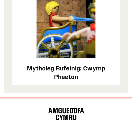
Mytholeg Rufeinig: Cwymp
Phaeton
Map
o'r
Wefan