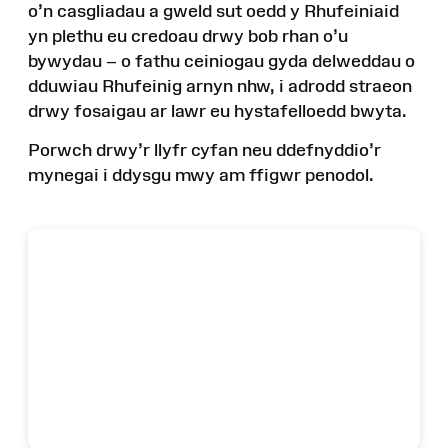
o’n casgliadau a gweld sut oedd y Rhufeiniaid
yn plethu eu credoau drwy bob rhan o’u
bywydau – o fathu ceiniogau gyda delweddau o
dduwiau Rhufeinig arnyn nhw, i adrodd straeon
drwy fosaigau ar lawr eu hystafelloedd bwyta.
Porwch drwy’r llyfr cyfan neu ddefnyddio’r
mynegai i ddysgu mwy am ffigwr penodol.