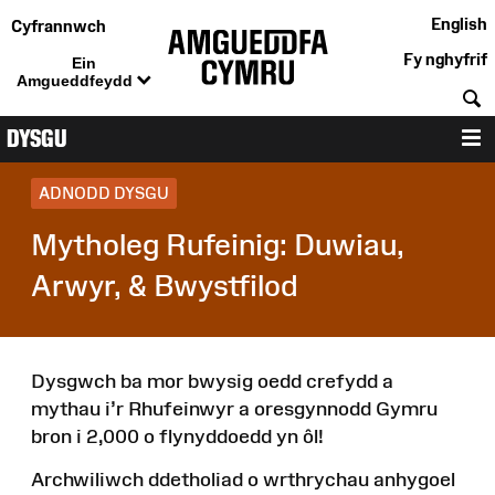
English
Cyfrannwch
Fy nghyfrif
Ein
Amgueddfeydd
C
DYSGU
D
ADNODD DYSGU
Mytholeg Rufeinig: Duwiau,
Arwyr, & Bwystfilod
Dysgwch ba mor bwysig oedd crefydd a
mythau i’r Rhufeinwyr a oresgynnodd Gymru
bron i 2,000 o flynyddoedd yn ôl!
Archwiliwch ddetholiad o wrthrychau anhygoel