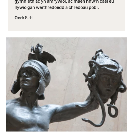
gymhleth ac yn amrywiol, ac maen nhw’n cael eu
llywio gan weithredoedd a chredoau pobl.
Oed:
8-11