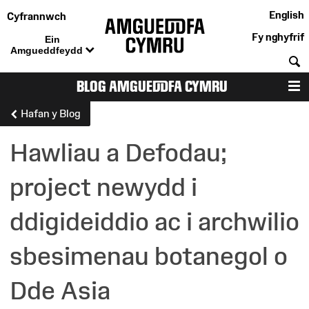
English
Cyfrannwch
Fy nghyfrif
Ein
Amgueddfeydd
C
BLOG AMGUEDDFA CYMRU
D
Hafan y Blog
Hawliau a Defodau;
project newydd i
ddigideiddio ac i archwilio
sbesimenau botanegol o
Dde Asia