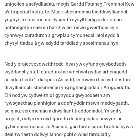
unigolion a sefydliadau, megis Gardd Fotaneg Frenhinol Kew
a'r Imperial Institute. Mae'r sbesimenau bioddiwylliannol,
ynghyd â sbesimenau llysieufa cysylltiedig a darluniau
botanegol yn cael eu harchwilio mewn gweithdai sy'n
cynnwys curaduron a grwpiau cymunedol lleol sydd â
chysylltiadau â gwledydd tarddiad y sbesimenau hyn.
Nod y project cydweithredol hwn yw cyfuno gwybodaeth
wyddonol y staff curadurol ac ymchwil gydag arbenigedd
aelodau lleol o'r diaspora Asiaidd, er mwyn rhoi cyd-destun
diwylliannol i sbesimenau yng nghasgliadau'r Amgueddfa.
Ein nod yw cydweithio i gynyddu gwybodaeth am
rywogaethau planhigion a ddefnyddir mewn meddygaeth,
seigiau, seremonïau a diwylliant traddodiadol. Yn sgil y
project, rydym yn cyd-guradu dehongliadau newydd ar
gyfer sbesimenau De Asiaidd, gan fanteisio ar brofiad byw a
dealltwriaeth ddiwylliannol pobl o wlad tarddiad y