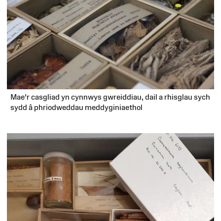
Mae'r casgliad yn cynnwys gwreiddiau, dail a rhisglau sych
sydd â phriodweddau meddyginiaethol