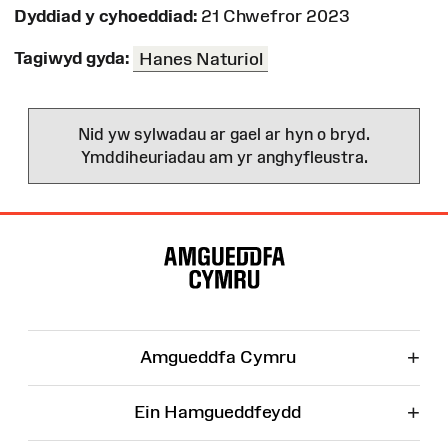
Dyddiad y cyhoeddiad:
21 Chwefror 2023
Tagiwyd gyda:
Hanes Naturiol
Nid yw sylwadau ar gael ar hyn o bryd.
Ymddiheuriadau am yr anghyfleustra.
Map
o'r
Wefan
+
Amgueddfa Cymru
+
Ein Hamgueddfeydd