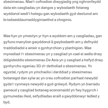
sbesimenau. Mae’r cofnodion diwygiedig yng nghronfeydd
data ein casgliadau yn dangos y wybodaeth fotaneg
wyddonol wedi’i hategu gan wybodaeth gyd-destunol am
briodweddaumeddyginiaethol a choginio.
Mae hyn yn ymestyn yr hyn a wyddom am y casgliadau, gan
gyfuno manylion gwyddonol â gwybodaeth am y defnydd
traddodiadol a wneir o gynhyrchion y planhigion. Mae
mynediad i’r sbesimenau yn y casgliad yn cael ei wella drwy
ddigideiddio sbesimenau De Asia yn y casgliad a hefyd drwy
gynhyrchu sganiau 3D o'r detholiad o sbesimenau. Yn
ogystal, rydym yn ymchwilio i darddiad y sbesimenau
botanegol dan sylw ac yn creu cofnodion parhaol newydd
gyda’r cynnwys newydd a gyd-grëwyd. Rydym yn bwriadu
gwneud y casgliad botaneg economaidd yn fwy hygyrch i
gymunedau lleol, sefydliadau eraill a gwyddonwyr ledled y
byd.