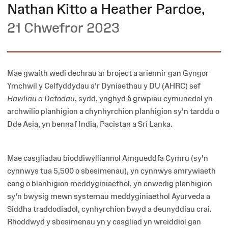
Nathan Kitto a Heather Pardoe
,
21 Chwefror 2023
Mae gwaith wedi dechrau ar broject a ariennir gan Gyngor
Ymchwil y Celfyddydau a'r Dyniaethau y DU (AHRC) sef
Hawliau a Defodau
, sydd, ynghyd â grwpiau cymunedol yn
archwilio planhigion a chynhyrchion planhigion sy'n tarddu o
Dde Asia, yn bennaf India, Pacistan a Sri Lanka.
Mae casgliadau bioddiwylliannol Amgueddfa Cymru (sy'n
cynnwys tua 5,500 o sbesimenau), yn cynnwys amrywiaeth
eang o blanhigion meddyginiaethol, yn enwedig planhigion
sy'n bwysig mewn systemau meddyginiaethol Ayurveda a
Siddha traddodiadol, cynhyrchion bwyd a deunyddiau crai.
Rhoddwyd y sbesimenau yn y casgliad yn wreiddiol gan