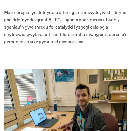
Mae'r project yn defnyddio offer sganio newydd, wedi'i brynu
gan ddefnyddio grant AHRC, i sganio sbesimenau. Bydd y
sganiau'n gweithredu fel catalydd i ysgogi deialog a
chyfnewid gwybodaeth am fflora o India rhwng curaduron a'r
gymuned ac yn y gymuned diaspora leol.