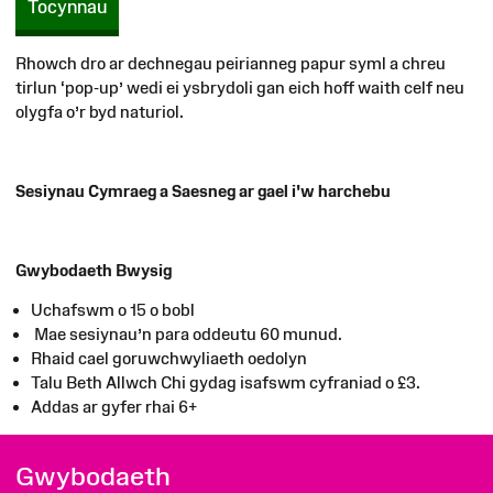
Tocynnau
Rhowch dro ar dechnegau peirianneg papur syml a chreu
tirlun ‘pop-up’ wedi ei ysbrydoli gan eich hoff waith celf neu
olygfa o’r byd naturiol.
Sesiynau Cymraeg a Saesneg ar gael i'w harchebu
Gwybodaeth Bwysig
Uchafswm o 15 o bobl
Mae sesiynau’n para oddeutu 60 munud.
Rhaid cael goruwchwyliaeth oedolyn
Talu Beth Allwch Chi gydag isafswm cyfraniad o £3.
Addas ar gyfer rhai 6+
Gwybodaeth