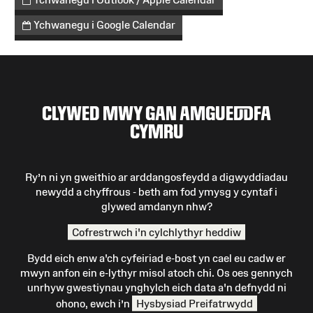
Ychwanegu i Google Calendar
CLYWED MWY GAN AMGUEDDFA
CYMRU
Ry’n ni yn gweithio ar arddangosfeydd a digwyddiadau
newydd a chyffrous - beth am fod ymysg y cyntaf i
glywed amdanyn nhw?
Cofrestrwch i'n cylchlythyr heddiw
Bydd eich enw a'ch cyfeiriad e-bost yn cael eu cadw er
mwyn anfon ein e-lythyr misol atoch chi. Os oes gennych
unrhyw gwestiynau ynghylch eich data a'n defnydd ni
ohono, ewch i’n
Hysbysiad Preifatrwydd