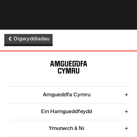
Digwyddiadau
Map
o'r
Wefan
+
Amgueddfa Cymru
+
Ein Hamgueddfeydd
+
Ymunwch â Ni