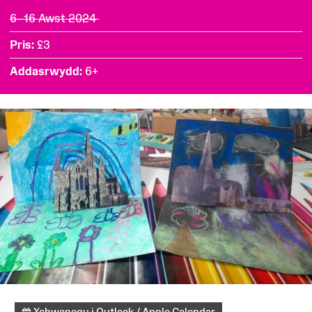
6–16 Awst 2024
Pris
£3
Addasrwydd
6+
Ychwanegu i Outlook / Apple Calendar