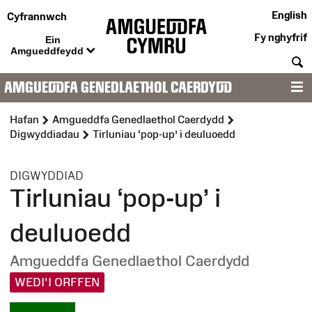
English
Cyfrannwch
Fy nghyfrif
Ein
Amgueddfeydd
C
AMGUEDDFA GENEDLAETHOL CAERDYDD
D
Hafan
Amgueddfa Genedlaethol Caerdydd
Digwyddiadau
Tirluniau ‘pop-up’ i deuluoedd
:
DIGWYDDIAD
Tirluniau ‘pop-up’ i
deuluoedd
Amgueddfa Genedlaethol Caerdydd
WEDI'I ORFFEN