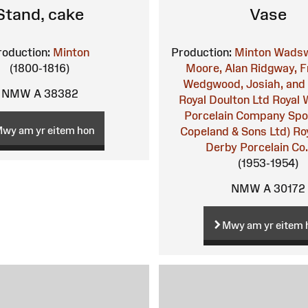
Stand, cake
Vase
roduction:
Minton
Production:
Minton
Wadsw
(1800-1816)
Moore, Alan
Ridgway, F
Wedgwood, Josiah, and
NMW A 38382
Royal Doulton Ltd
Royal 
Porcelain Company
Spo
wy am yr eitem hon
Copeland & Sons Ltd)
Ro
Derby Porcelain Co.
(1953-1954)
NMW A 30172
Mwy am yr eitem 