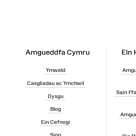
o'r
Wefan
Amgueddfa Cymru
Ein
Ymweld
Amgu
Casgliadau ac Ymchwil
Sain Ff
Dysgu
Blog
Amgue
Ein Cefnogi
Siop