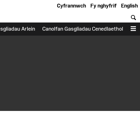
Cyfrannwch
Fy nghyfrif
English
C
sgliadau Arlein
Canolfan Gasgliadau Cenedlaethol
D
earch