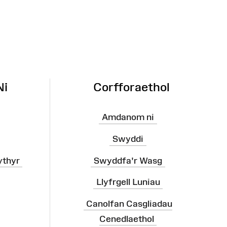
Ni
Corfforaethol
Amdanom ni
Swyddi
ythyr
Swyddfa'r Wasg
Llyfrgell Luniau
Canolfan Casgliadau
Cenedlaethol