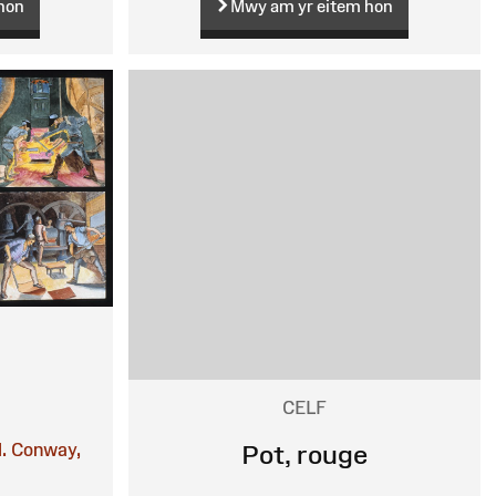
hon
Mwy am yr eitem hon
CELF
.
Conway,
Pot, rouge
n