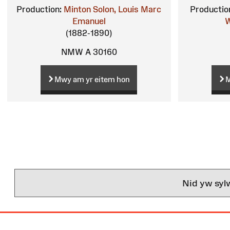
Production:
Minton
Solon, Louis Marc
Productio
Emanuel
W
(1882-1890)
NMW A 30160
Mwy am yr eitem hon
M
Nid yw syl
Map