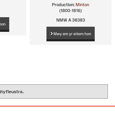
Production:
Minton
(1800-1816)
NMW A 38383
hon
Mwy am yr eitem hon
hyfleustra.