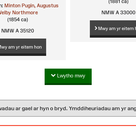
(1881 ca)
n:
Minton
Pugin, Augustus
NMW A 33000
elby Northmore
(1854 ca)
Mwy am yr eitem 
NMW A 35120
wy am yr eitem hon
Lwytho mwy
wadau ar gael ar hyn o bryd. Ymddiheuriadau am yr ang