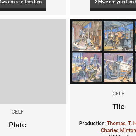
wy am yr eitem hon
Mwy am yr eitem 
CELF
Tile
CELF
Production:
Thomas, T. H
Plate
Charles
Minto