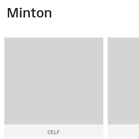
Minton
CELF