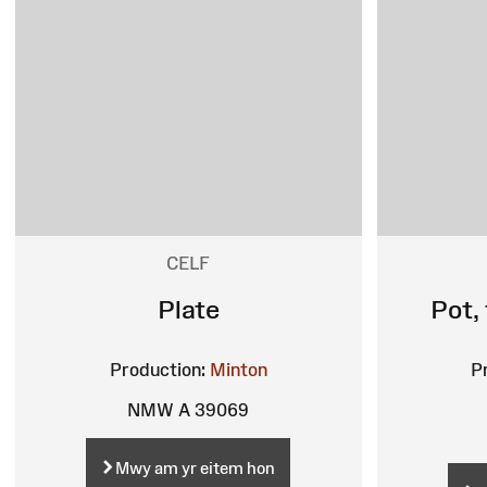
CELF
Plate
Pot,
Production:
Minton
P
NMW A 39069
Mwy am yr eitem hon