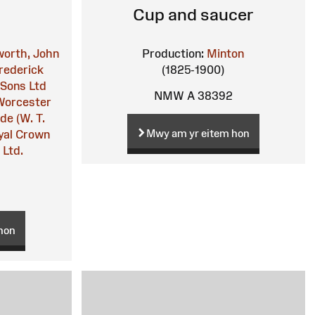
Cup and saucer
orth, John
Production:
Minton
rederick
(1825-1900)
 Sons Ltd
NMW A 38392
Worcester
de (W. T.
Mwy am yr eitem hon
yal Crown
 Ltd.
hon