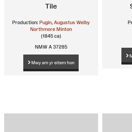
Tile
Production:
Pugin, Augustus Welby
P
Northmore
Minton
(1845 ca)
NMW A 37285
M
Mwy am yr eitem hon