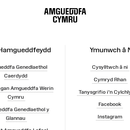
 Hamgueddfeydd
Ymunwch â 
eddfa Genedlaethol
Cysylltwch â ni
Caerdydd
Cymryd Rhan
agan Amgueddfa Werin
Tanysgrifio i'n Cylchl
Cymru
Facebook
ddfa Genedlaethol y
Instagram
Glannau