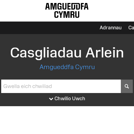
Adrannau
Ca
Casgliadau Arlein
Amgueddfa Cymru
S
Chwilio Uwch