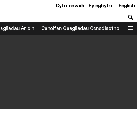
Cyfrannwch
Fy nghyfrif
English
C
sgliadau Arlein
Canolfan Gasgliadau Cenedlaethol
D
earch