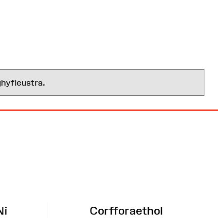
hyfleustra.
Ni
Corfforaethol