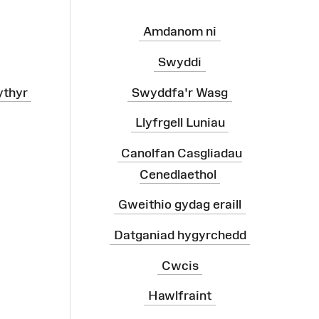
Amdanom ni
Swyddi
ythyr
Swyddfa'r Wasg
Llyfrgell Luniau
Canolfan Casgliadau
Cenedlaethol
Gweithio gydag eraill
Datganiad hygyrchedd
Cwcis
Hawlfraint