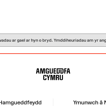
wadau ar gael ar hyn o bryd. Ymddiheuriadau am yr ang
 Hamgueddfeydd
Ymunwch â 