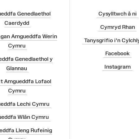
eddfa Genedlaethol
Cysylltwch â ni
Caerdydd
Cymryd Rhan
agan Amgueddfa Werin
Tanysgrifio i'n Cylchl
Cymru
Facebook
ddfa Genedlaethol y
Instagram
Glannau
it Amgueddfa Lofaol
Cymru
eddfa Lechi Cymru
eddfa Wlân Cymru
ddfa Lleng Rufeinig