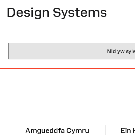
Design Systems
Nid yw syl
Map
o'r
Wefan
Amgueddfa Cymru
Ein