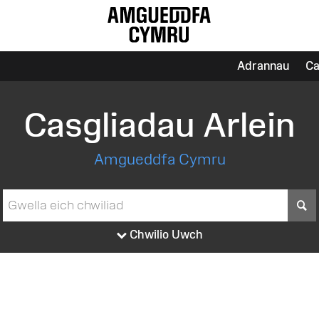
Adrannau
Ca
Casgliadau Arlein
Amgueddfa Cymru
S
Chwilio Uwch