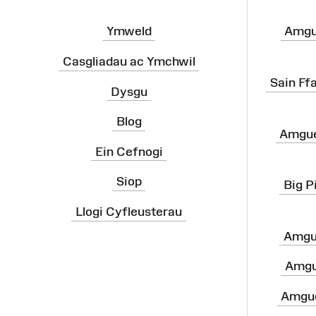
Ymweld
Amgu
Casgliadau ac Ymchwil
Sain Ff
Dysgu
Blog
Amgue
Ein Cefnogi
Siop
Big P
Llogi Cyfleusterau
Amgu
Amgu
Amgue