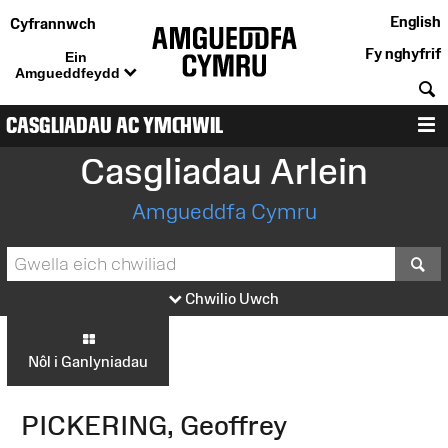
English
Cyfrannwch
Fy nghyfrif
Ein
Amgueddfeydd
C
CASGLIADAU AC YMCHWIL
D
Casgliadau Arlein
Amgueddfa Cymru
S
Chwilio Uwch
Nôl i Ganlyniadau
PICKERING, Geoffrey