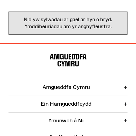
Nid yw sylwadau ar gael ar hyn o bryd.
Ymddiheuriadau am yr anghyfleustra.
Map
o'r
Wefan
+
Amgueddfa Cymru
+
Ein Hamgueddfeydd
+
Ymunwch â Ni