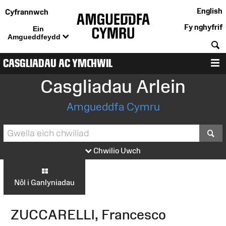
English
Cyfrannwch
Fy nghyfrif
Ein
Amgueddfeydd
C
CASGLIADAU AC YMCHWIL
D
Casgliadau Arlein
Amgueddfa Cymru
S
Chwilio Uwch
Nôl i Ganlyniadau
ZUCCARELLI, Francesco