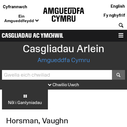
English
Cyfrannwch
Fy nghyfrif
Ein
Amgueddfeydd
C
CASGLIADAU AC YMCHWIL
D
Casgliadau Arlein
Amgueddfa Cymru
S
Chwilio Uwch
Nôl i Ganlyniadau
Horsman, Vaughn