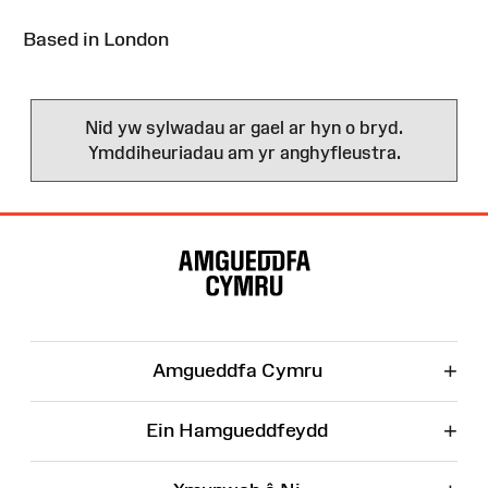
Based in London
Nid yw sylwadau ar gael ar hyn o bryd.
Ymddiheuriadau am yr anghyfleustra.
Map
o'r
Wefan
+
Amgueddfa Cymru
+
Ein Hamgueddfeydd