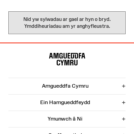
Nid yw sylwadau ar gael ar hyn o bryd.
Ymddiheuriadau am yr anghyfleustra.
Map
o'r
Wefan
+
Amgueddfa Cymru
+
Ein Hamgueddfeydd
+
Ymunwch â Ni