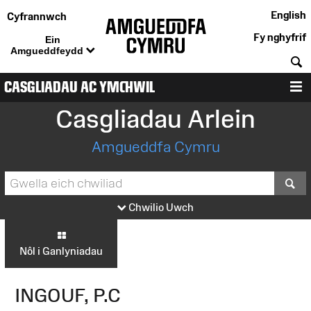
English
Cyfrannwch
Fy nghyfrif
Ein
Amgueddfeydd
C
CASGLIADAU AC YMCHWIL
D
Casgliadau Arlein
Amgueddfa Cymru
S
Chwilio Uwch
Nôl i Ganlyniadau
INGOUF, P.C