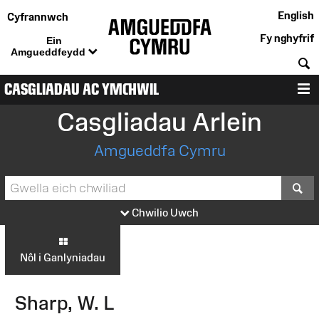
English
Cyfrannwch
Fy nghyfrif
Ein
Amgueddfeydd
C
CASGLIADAU AC YMCHWIL
D
Casgliadau Arlein
Amgueddfa Cymru
S
Chwilio Uwch
Nôl i Ganlyniadau
Sharp, W. L