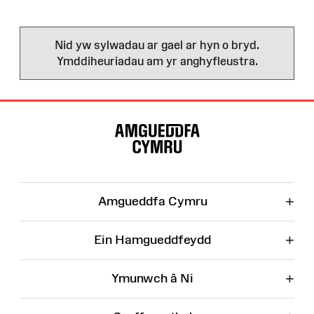
Nid yw sylwadau ar gael ar hyn o bryd.
Ymddiheuriadau am yr anghyfleustra.
Map
o'r
Wefan
+
Amgueddfa Cymru
+
Ein Hamgueddfeydd
+
Ymunwch â Ni