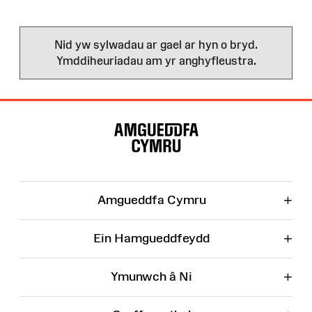
Nid yw sylwadau ar gael ar hyn o bryd.
Ymddiheuriadau am yr anghyfleustra.
Map
o'r
Wefan
+
Amgueddfa Cymru
+
Ein Hamgueddfeydd
+
Ymunwch â Ni