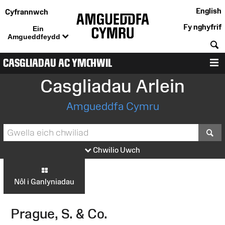
English
Cyfrannwch
Fy nghyfrif
Ein
Amgueddfeydd
C
CASGLIADAU AC YMCHWIL
D
Casgliadau Arlein
Amgueddfa Cymru
S
Chwilio Uwch
Nôl i Ganlyniadau
Prague, S. & Co.