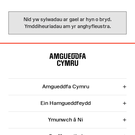
Nid yw sylwadau ar gael ar hyn o bryd.
Ymddiheuriadau am yr anghyfleustra.
Map
o'r
Wefan
+
Amgueddfa Cymru
+
Ein Hamgueddfeydd
+
Ymunwch â Ni