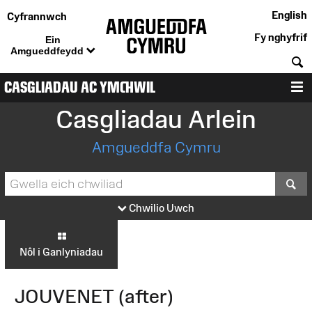
English
Cyfrannwch
Fy nghyfrif
Ein
Amgueddfeydd
C
CASGLIADAU AC YMCHWIL
D
Casgliadau Arlein
Amgueddfa Cymru
S
Chwilio Uwch
Nôl i Ganlyniadau
JOUVENET (after)