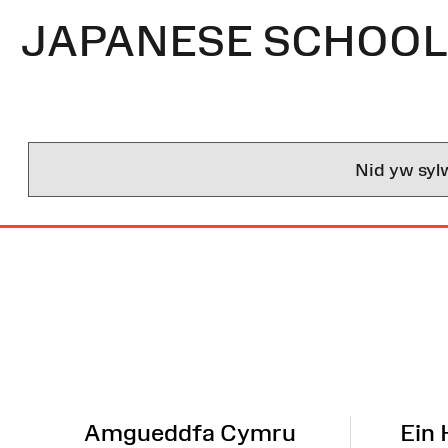
JAPANESE SCHOOL 
Nid yw syl
Map
o'r
Wefan
Amgueddfa Cymru
Ein