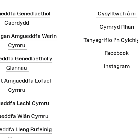
eddfa Genedlaethol
Cysylltwch â ni
Caerdydd
Cymryd Rhan
agan Amgueddfa Werin
Tanysgrifio i'n Cylchl
Cymru
Facebook
ddfa Genedlaethol y
Instagram
Glannau
it Amgueddfa Lofaol
Cymru
eddfa Lechi Cymru
eddfa Wlân Cymru
ddfa Lleng Rufeinig