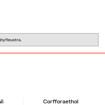
hyfleustra.
Ni
Corfforaethol