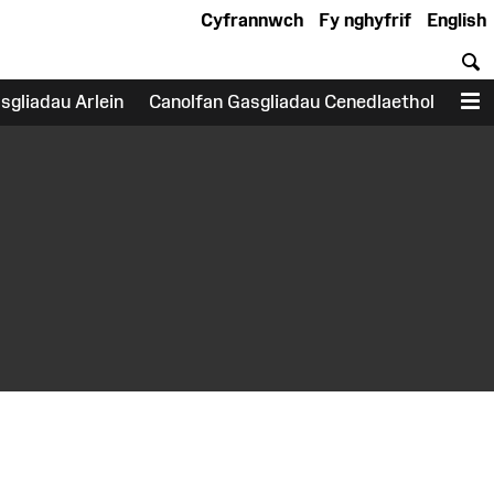
Cyfrannwch
Fy nghyfrif
English
C
sgliadau Arlein
Canolfan Gasgliadau Cenedlaethol
D
earch