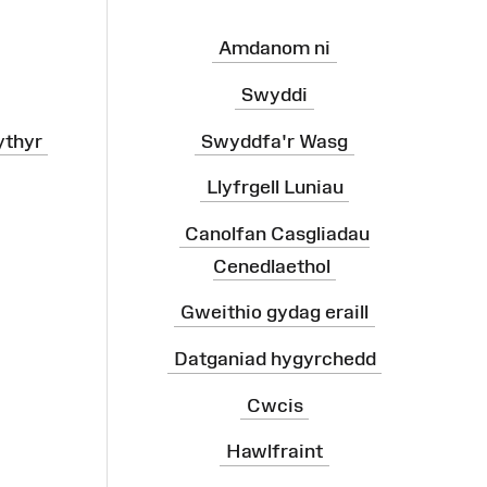
Amdanom ni
Swyddi
ythyr
Swyddfa'r Wasg
Llyfrgell Luniau
Canolfan Casgliadau
Cenedlaethol
Gweithio gydag eraill
Datganiad hygyrchedd
Cwcis
Hawlfraint