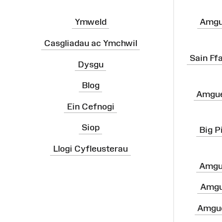
Ymweld
Amgu
Casgliadau ac Ymchwil
Sain Ff
Dysgu
Blog
Amgue
Ein Cefnogi
Siop
Big P
Llogi Cyfleusterau
Amgu
Amgu
Amgue