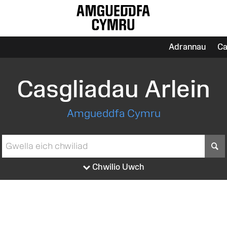
Adrannau
Ca
Casgliadau Arlein
Amgueddfa Cymru
S
Chwilio Uwch