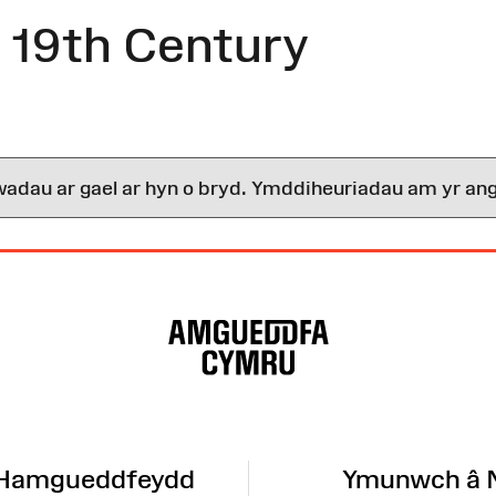
19th Century
wadau ar gael ar hyn o bryd. Ymddiheuriadau am yr ang
 Hamgueddfeydd
Ymunwch â 