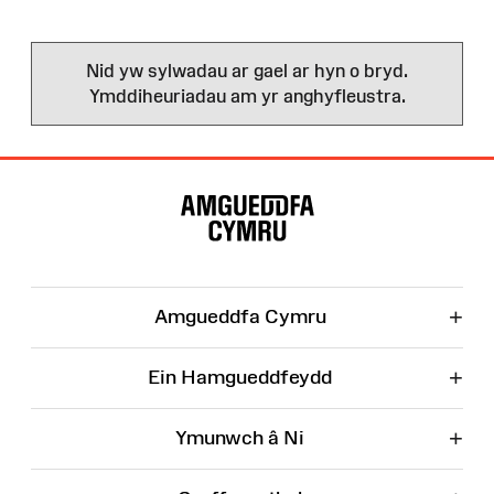
Nid yw sylwadau ar gael ar hyn o bryd.
Ymddiheuriadau am yr anghyfleustra.
Map
o'r
Wefan
+
Amgueddfa Cymru
+
Ein Hamgueddfeydd
+
Ymunwch â Ni