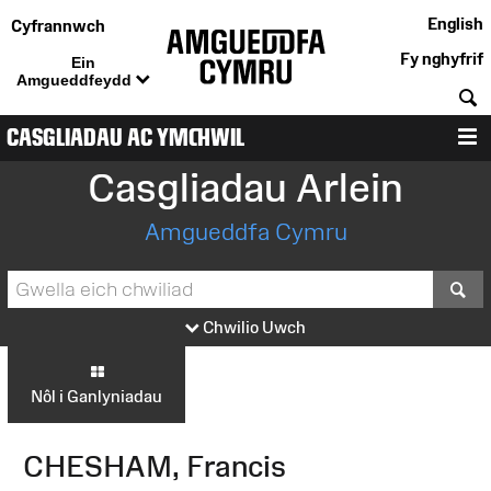
English
Cyfrannwch
Fy nghyfrif
Ein
Amgueddfeydd
C
CASGLIADAU AC YMCHWIL
D
Casgliadau Arlein
Amgueddfa Cymru
S
Chwilio Uwch
Nôl i Ganlyniadau
CHESHAM, Francis