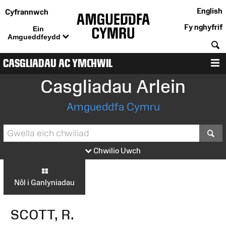
English
Cyfrannwch
Fy nghyfrif
Ein
Amgueddfeydd
C
CASGLIADAU AC YMCHWIL
D
Casgliadau Arlein
Amgueddfa Cymru
S
Chwilio Uwch
Nôl i Ganlyniadau
SCOTT, R.