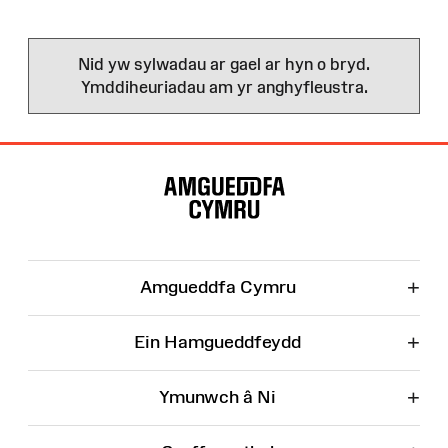
Nid yw sylwadau ar gael ar hyn o bryd.
Ymddiheuriadau am yr anghyfleustra.
Map
o'r
Wefan
+
Amgueddfa Cymru
+
Ein Hamgueddfeydd
+
Ymunwch â Ni