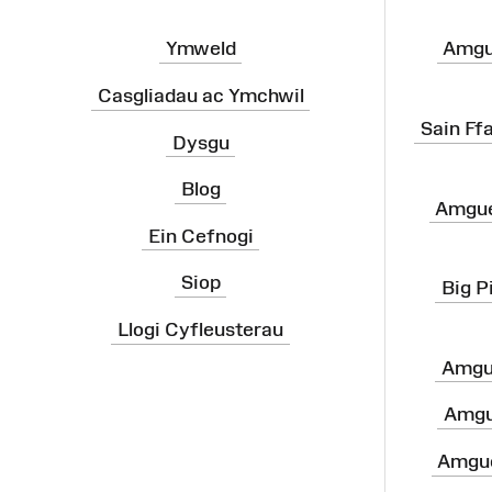
Ymweld
Amgu
Casgliadau ac Ymchwil
Sain Ff
Dysgu
Blog
Amgue
Ein Cefnogi
Siop
Big P
Llogi Cyfleusterau
Amgu
Amgu
Amgue