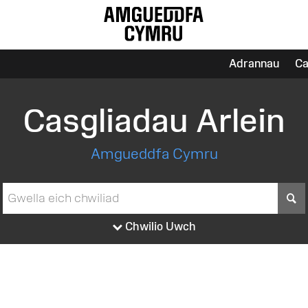
Adrannau
Ca
Casgliadau Arlein
Amgueddfa Cymru
S
Chwilio Uwch