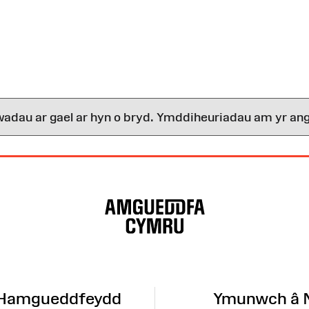
wadau ar gael ar hyn o bryd. Ymddiheuriadau am yr ang
 Hamgueddfeydd
Ymunwch â 