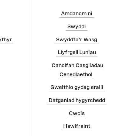
Amdanom ni
Swyddi
ythyr
Swyddfa'r Wasg
Llyfrgell Luniau
Canolfan Casgliadau
Cenedlaethol
Gweithio gydag eraill
Datganiad hygyrchedd
Cwcis
Hawlfraint