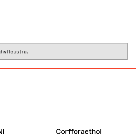
hyfleustra.
Ni
Corfforaethol