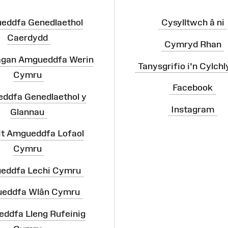
eddfa Genedlaethol
Cysylltwch â ni
Caerdydd
Cymryd Rhan
agan Amgueddfa Werin
Tanysgrifio i'n Cylchl
Cymru
Facebook
ddfa Genedlaethol y
Instagram
Glannau
it Amgueddfa Lofaol
Cymru
eddfa Lechi Cymru
eddfa Wlân Cymru
ddfa Lleng Rufeinig