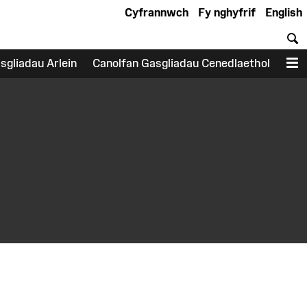
Cyfrannwch
Fy nghyfrif
English
C
sgliadau Arlein
Canolfan Gasgliadau Cenedlaethol
D
earch