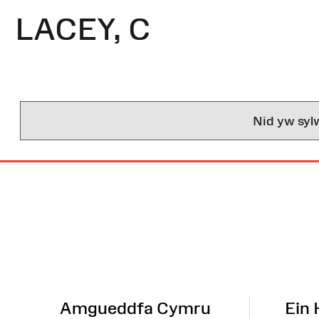
LACEY, C
Nid yw syl
Map
o'r
Wefan
Amgueddfa Cymru
Ein