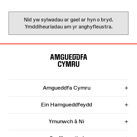
Nid yw sylwadau ar gael ar hyn o bryd.
Ymddiheuriadau am yr anghyfleustra.
Map
o'r
Wefan
+
Amgueddfa Cymru
+
Ein Hamgueddfeydd
+
Ymunwch â Ni