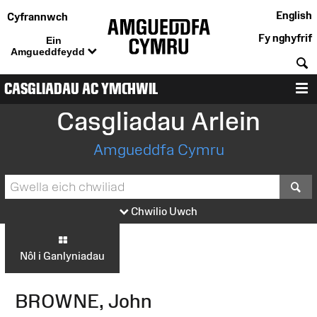
English
Cyfrannwch
Fy nghyfrif
Ein
Amgueddfeydd
C
CASGLIADAU AC YMCHWIL
D
Casgliadau Arlein
Amgueddfa Cymru
S
Chwilio Uwch
Nôl i Ganlyniadau
BROWNE, John