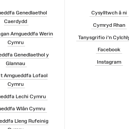
eddfa Genedlaethol
Cysylltwch â ni
Caerdydd
Cymryd Rhan
agan Amgueddfa Werin
Tanysgrifio i'n Cylchl
Cymru
Facebook
ddfa Genedlaethol y
Instagram
Glannau
it Amgueddfa Lofaol
Cymru
eddfa Lechi Cymru
eddfa Wlân Cymru
ddfa Lleng Rufeinig