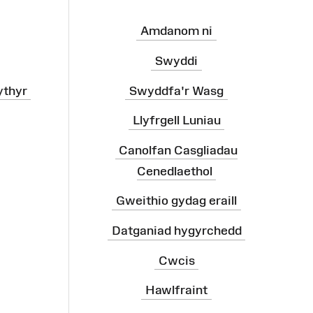
Amdanom ni
Swyddi
ythyr
Swyddfa'r Wasg
Llyfrgell Luniau
Canolfan Casgliadau
Cenedlaethol
Gweithio gydag eraill
Datganiad hygyrchedd
Cwcis
Hawlfraint