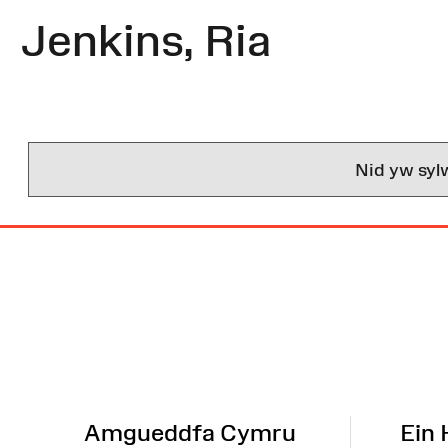
Jenkins, Ria
Nid yw syl
Map
o'r
Wefan
Amgueddfa Cymru
Ein