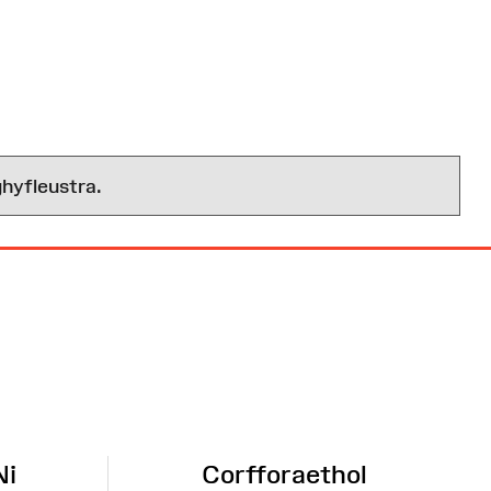
hyfleustra.
Ni
Corfforaethol