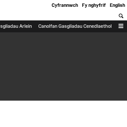
Cyfrannwch
Fy nghyfrif
English
C
sgliadau Arlein
Canolfan Gasgliadau Cenedlaethol
D
earch