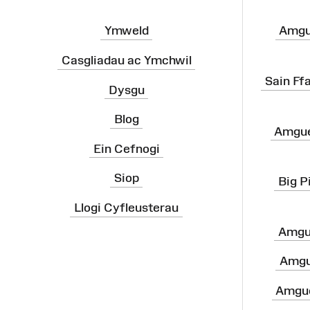
Ymweld
Amgu
Casgliadau ac Ymchwil
Sain Ff
Dysgu
Blog
Amgue
Ein Cefnogi
Siop
Big P
Llogi Cyfleusterau
Amgu
Amgu
Amgue