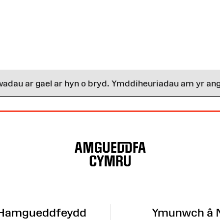
wadau ar gael ar hyn o bryd. Ymddiheuriadau am yr ang
 Hamgueddfeydd
Ymunwch â 