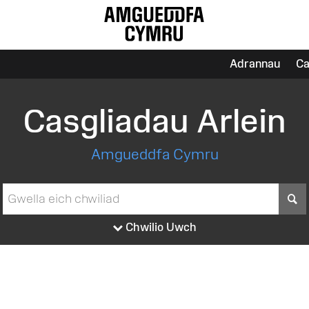
Adrannau
Ca
Casgliadau Arlein
Amgueddfa Cymru
S
Chwilio Uwch