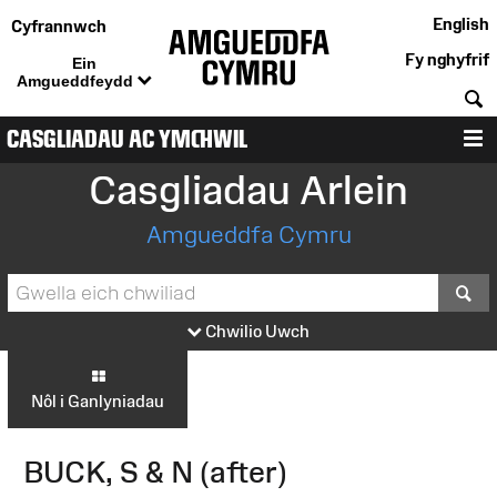
English
Cyfrannwch
Fy nghyfrif
Ein
Amgueddfeydd
C
CASGLIADAU AC YMCHWIL
D
Casgliadau Arlein
Amgueddfa Cymru
S
Chwilio Uwch
Nôl i Ganlyniadau
BUCK, S & N (after)