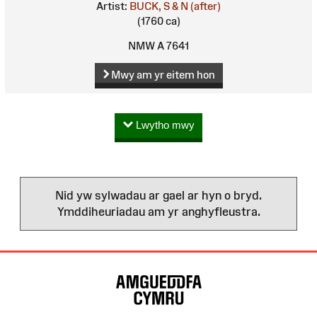
Artist:
BUCK, S & N (after)
(1760 ca)
NMW A 7641
Mwy am yr eitem hon
Lwytho mwy
Nid yw sylwadau ar gael ar hyn o bryd.
Ymddiheuriadau am yr anghyfleustra.
Map
o'r
Wefan