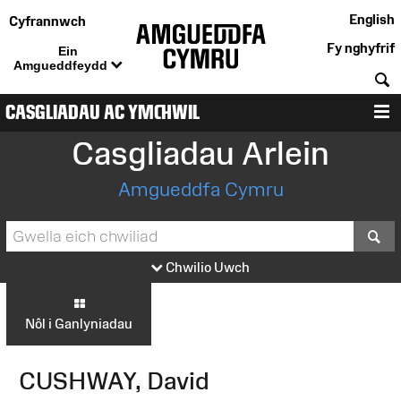
English
Cyfrannwch
Fy nghyfrif
Ein
Amgueddfeydd
C
CASGLIADAU AC YMCHWIL
D
Casgliadau Arlein
Amgueddfa Cymru
S
Chwilio Uwch
Nôl i Ganlyniadau
CUSHWAY, David