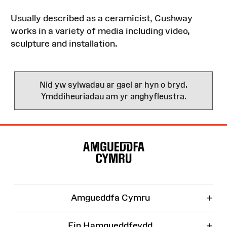
Usually described as a ceramicist, Cushway
works in a variety of media including video,
sculpture and installation.
Nid yw sylwadau ar gael ar hyn o bryd.
Ymddiheuriadau am yr anghyfleustra.
Map
o'r
Wefan
+
Amgueddfa Cymru
+
Ein Hamgueddfeydd