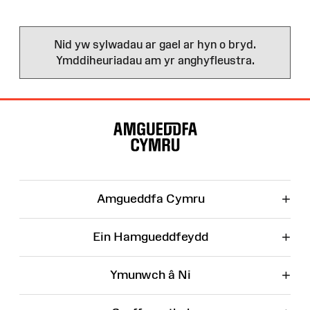
Nid yw sylwadau ar gael ar hyn o bryd.
Ymddiheuriadau am yr anghyfleustra.
Map
o'r
Wefan
+
Amgueddfa Cymru
+
Ein Hamgueddfeydd
+
Ymunwch â Ni