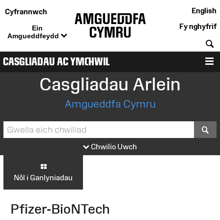
English
Cyfrannwch
Fy nghyfrif
Ein
Amgueddfeydd
C
CASGLIADAU AC YMCHWIL
D
Casgliadau Arlein
Amgueddfa Cymru
S
Chwilio Uwch
Nôl i Ganlyniadau
Pfizer-BioNTech