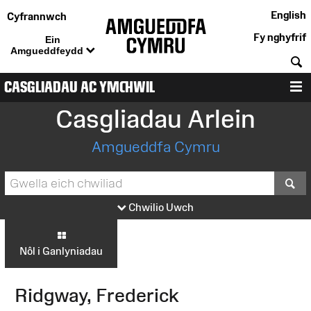
English
Cyfrannwch
Fy nghyfrif
Ein
Amgueddfeydd
C
CASGLIADAU AC YMCHWIL
D
Casgliadau Arlein
Amgueddfa Cymru
S
Chwilio Uwch
Nôl i Ganlyniadau
Ridgway, Frederick