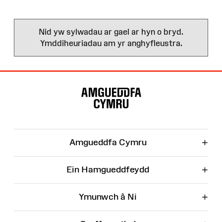
Nid yw sylwadau ar gael ar hyn o bryd.
Ymddiheuriadau am yr anghyfleustra.
Map
o'r
Wefan
+
Amgueddfa Cymru
+
Ein Hamgueddfeydd
+
Ymunwch â Ni