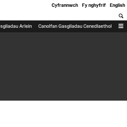
Cyfrannwch
Fy nghyfrif
English
C
sgliadau Arlein
Canolfan Gasgliadau Cenedlaethol
D
earch