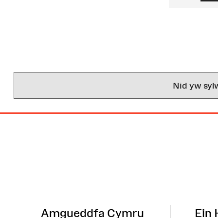
Nid yw syl
Map
o'r
Wefan
Amgueddfa Cymru
Ein