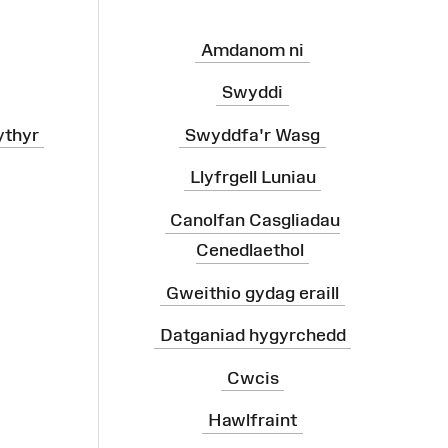
Amdanom ni
Swyddi
ythyr
Swyddfa'r Wasg
Llyfrgell Luniau
Canolfan Casgliadau
Cenedlaethol
Gweithio gydag eraill
Datganiad hygyrchedd
Cwcis
Hawlfraint