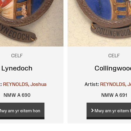
CELF
CELF
Lynedoch
Collingwoo
:
REYNOLDS, Joshua
Artist:
REYNOLDS, J
NMW A 690
NMW A 691
wy am yr eitem hon
Mwy am yr eitem 