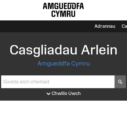
Adrannau
Ca
Casgliadau Arlein
Amgueddfa Cymru
S
Chwilio Uwch