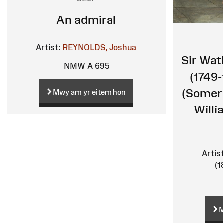
An admiral
Artist:
REYNOLDS, Joshua
Sir Wat
NMW A 695
(1749-
(Somers
Mwy am yr eitem hon
Willi
Artist
(1
M