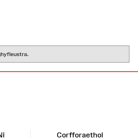
hyfleustra.
Ni
Corfforaethol