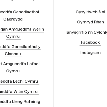
eddfa Genedlaethol
Cysylltwch â ni
Caerdydd
Cymryd Rhan
agan Amgueddfa Werin
Tanysgrifio i'n Cylchl
Cymru
Facebook
ddfa Genedlaethol y
Instagram
Glannau
it Amgueddfa Lofaol
Cymru
eddfa Lechi Cymru
eddfa Wlân Cymru
ddfa Lleng Rufeinig