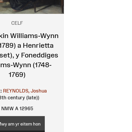
CELF
kin Williams-Wynn
1789) a Henrietta
et), y Foneddiges
ams-Wynn (1748-
1769)
:
REYNOLDS, Joshua
8th century (late))
NMW A 12965
wy am yr eitem hon