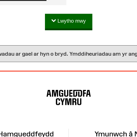
Lwytho mwy
wadau ar gael ar hyn o bryd. Ymddiheuriadau am yr ang
 Hamgueddfeydd
Ymunwch â 