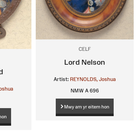
CELF
Lord Nelson
d
Artist:
REYNOLDS, Joshua
oshua
NMW A 696
Mwy am yr eitem hon
hon