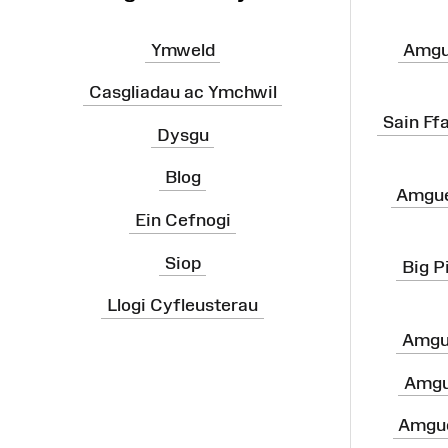
Ymweld
Amgu
Casgliadau ac Ymchwil
Sain Ff
Dysgu
Blog
Amgue
Ein Cefnogi
Siop
Big P
Llogi Cyfleusterau
Amgu
Amgu
Amgue