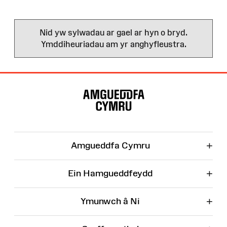
Nid yw sylwadau ar gael ar hyn o bryd.
Ymddiheuriadau am yr anghyfleustra.
Map
o'r
Wefan
+
Amgueddfa Cymru
+
Ein Hamgueddfeydd
+
Ymunwch â Ni