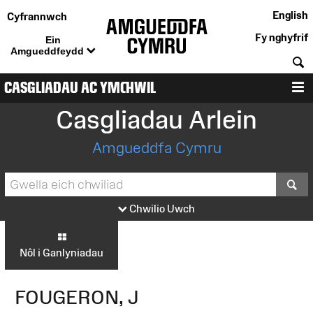
English
Cyfrannwch
Fy nghyfrif
Ein
Amgueddfeydd
C
CASGLIADAU AC YMCHWIL
D
Casgliadau Arlein
Amgueddfa Cymru
S
Chwilio Uwch
Nôl i Ganlyniadau
FOUGERON, J