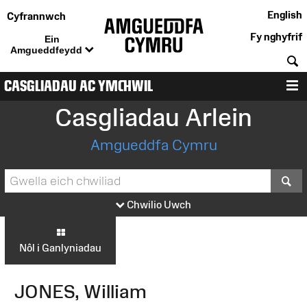
English
Cyfrannwch
Fy nghyfrif
Ein
Amgueddfeydd
C
CASGLIADAU AC YMCHWIL
D
Casgliadau Arlein
Amgueddfa Cymru
S
Chwilio Uwch
Nôl i Ganlyniadau
JONES, William