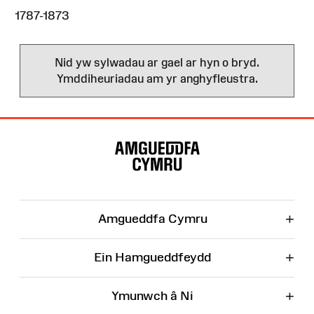
1787-1873
Nid yw sylwadau ar gael ar hyn o bryd.
Ymddiheuriadau am yr anghyfleustra.
Map
o'r
Wefan
+
Amgueddfa Cymru
+
Ein Hamgueddfeydd
+
Ymunwch â Ni