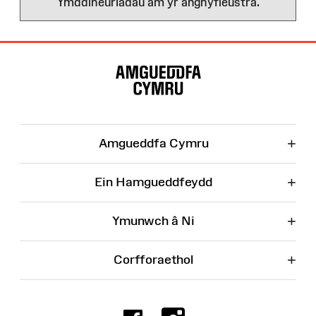
Ymddiheuriadau am yr anghyfleustra.
Map
o'r
Wefan
+
Amgueddfa Cymru
+
Ein Hamgueddfeydd
+
Ymunwch â Ni
+
Corfforaethol
Facebook
Instagr