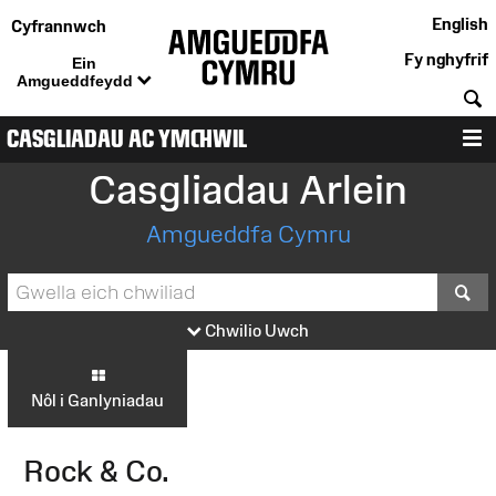
English
Cyfrannwch
Fy nghyfrif
Ein
Amgueddfeydd
C
CASGLIADAU AC YMCHWIL
D
Casgliadau Arlein
Amgueddfa Cymru
S
Chwilio Uwch
Nôl i Ganlyniadau
Rock & Co.