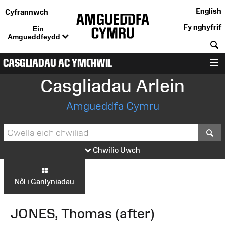
English
Cyfrannwch
Fy nghyfrif
Ein
Amgueddfeydd
C
CASGLIADAU AC YMCHWIL
D
Casgliadau Arlein
Amgueddfa Cymru
S
Chwilio Uwch
Nôl i Ganlyniadau
JONES, Thomas (after)