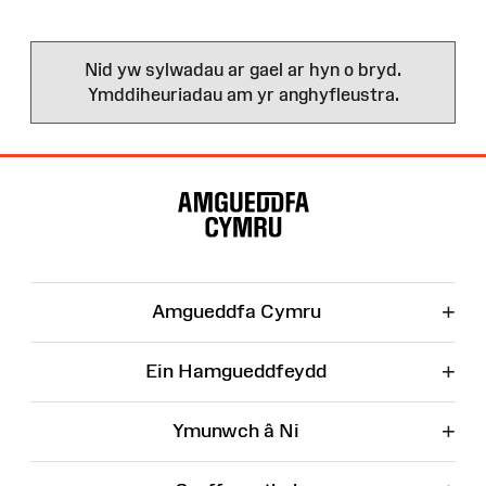
Nid yw sylwadau ar gael ar hyn o bryd.
Ymddiheuriadau am yr anghyfleustra.
Map
o'r
Wefan
+
Amgueddfa Cymru
+
Ein Hamgueddfeydd
+
Ymunwch â Ni