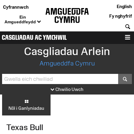
English
Cyfrannwch
Fy nghyfrif
Ein
Amgueddfeydd
C
CASGLIADAU AC YMCHWIL
D
Casgliadau Arlein
Amgueddfa Cymru
S
Chwilio Uwch
Nôl i Ganlyniadau
Texas Bull