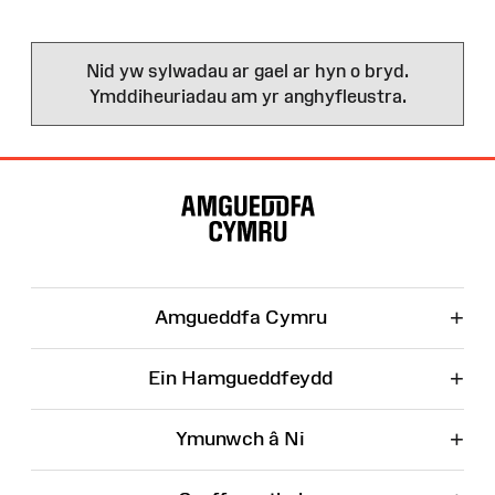
Nid yw sylwadau ar gael ar hyn o bryd.
Ymddiheuriadau am yr anghyfleustra.
Map
o'r
Wefan
+
Amgueddfa Cymru
+
Ein Hamgueddfeydd
+
Ymunwch â Ni