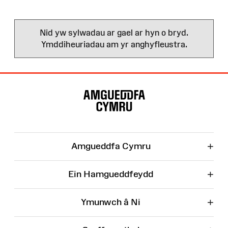
Nid yw sylwadau ar gael ar hyn o bryd.
Ymddiheuriadau am yr anghyfleustra.
Map
o'r
Wefan
+
Amgueddfa Cymru
+
Ein Hamgueddfeydd
+
Ymunwch â Ni