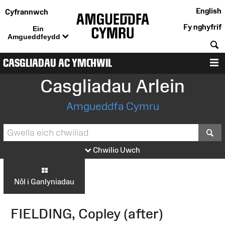
English
Cyfrannwch
Fy nghyfrif
Ein
Amgueddfeydd
C
CASGLIADAU AC YMCHWIL
D
Casgliadau Arlein
Amgueddfa Cymru
S
Chwilio Uwch
Nôl i Ganlyniadau
FIELDING, Copley (after)