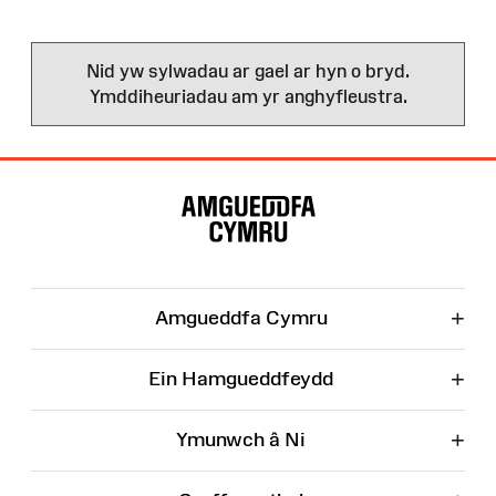
Nid yw sylwadau ar gael ar hyn o bryd.
Ymddiheuriadau am yr anghyfleustra.
Map
o'r
Wefan
+
Amgueddfa Cymru
+
Ein Hamgueddfeydd
+
Ymunwch â Ni