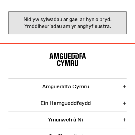
Nid yw sylwadau ar gael ar hyn o bryd.
Ymddiheuriadau am yr anghyfleustra.
Map
o'r
Wefan
+
Amgueddfa Cymru
+
Ein Hamgueddfeydd
+
Ymunwch â Ni