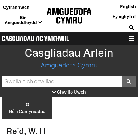
English
Cyfrannwch
Fy nghyfrif
Ein
Amgueddfeydd
C
CASGLIADAU AC YMCHWIL
D
Casgliadau Arlein
Amgueddfa Cymru
S
Chwilio Uwch
Nôl i Ganlyniadau
Reid, W. H