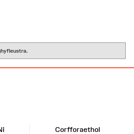
hyfleustra.
Ni
Corfforaethol