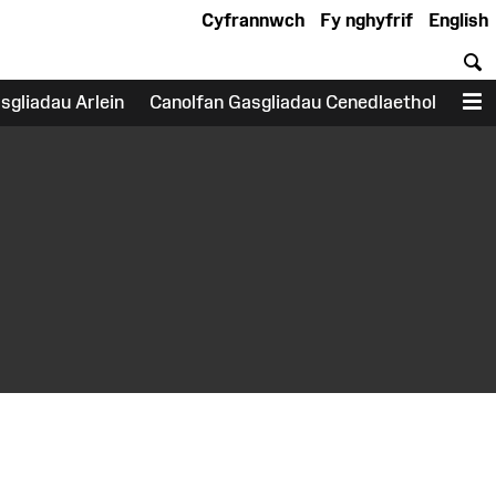
Cyfrannwch
Fy nghyfrif
English
C
sgliadau Arlein
Canolfan Gasgliadau Cenedlaethol
D
earch