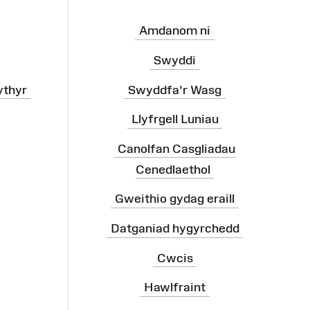
Amdanom ni
Swyddi
ythyr
Swyddfa'r Wasg
Llyfrgell Luniau
Canolfan Casgliadau
Cenedlaethol
Gweithio gydag eraill
Datganiad hygyrchedd
Cwcis
Hawlfraint