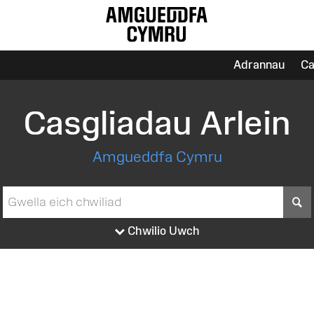
Adrannau
Ca
Casgliadau Arlein
Amgueddfa Cymru
S
Chwilio Uwch