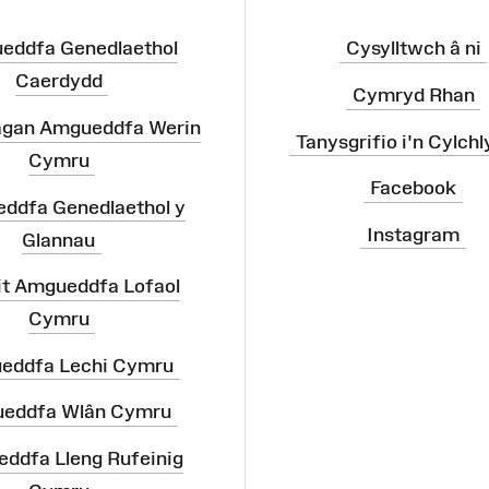
eddfa Genedlaethol
Cysylltwch â ni
Caerdydd
Cymryd Rhan
agan Amgueddfa Werin
Tanysgrifio i'n Cylchl
Cymru
Facebook
ddfa Genedlaethol y
Instagram
Glannau
it Amgueddfa Lofaol
Cymru
eddfa Lechi Cymru
eddfa Wlân Cymru
ddfa Lleng Rufeinig