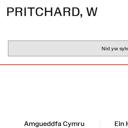
PRITCHARD, W
Nid yw syl
Map
o'r
Wefan
Amgueddfa Cymru
Ein