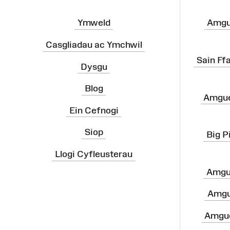
Ymweld
Amgu
Casgliadau ac Ymchwil
Sain Ff
Dysgu
Blog
Amgue
Ein Cefnogi
Siop
Big P
Llogi Cyfleusterau
Amgu
Amgu
Amgue