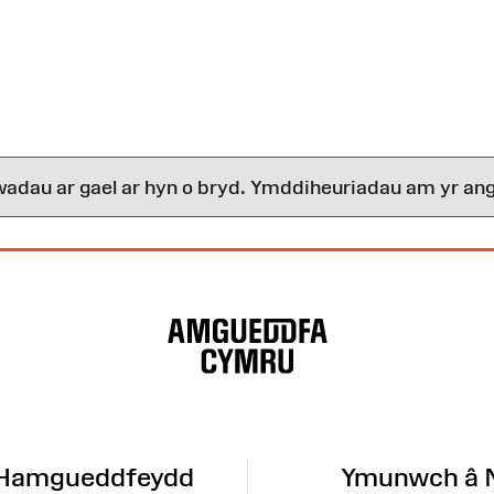
wadau ar gael ar hyn o bryd. Ymddiheuriadau am yr ang
 Hamgueddfeydd
Ymunwch â 