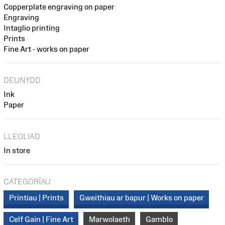
Copperplate engraving on paper
Engraving
Intaglio printing
Prints
Fine Art - works on paper
DEUNYDD
Ink
Paper
LLEOLIAD
In store
CATEGORÏAU
Printiau | Prints
Gweithiau ar bapur | Works on paper
Celf Gain | Fine Art
Marwolaeth
Gamblo