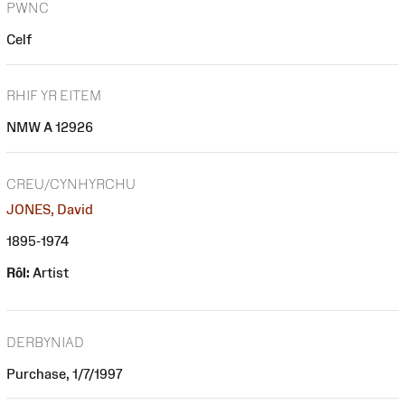
PWNC
Celf
RHIF YR EITEM
NMW A 12926
CREU/CYNHYRCHU
JONES, David
1895-1974
Rôl:
Artist
DERBYNIAD
Purchase, 1/7/1997