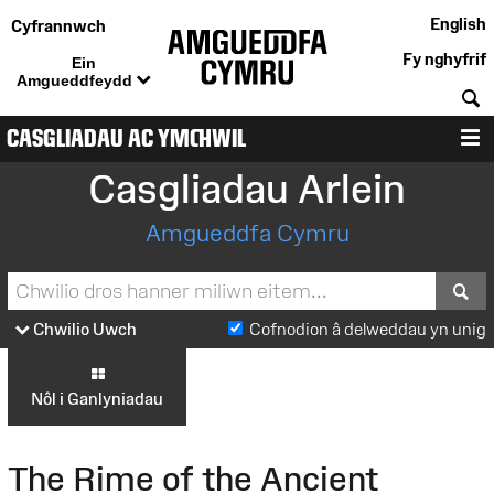
English
Cyfrannwch
Fy nghyfrif
Ein
Amgueddfeydd
C
CASGLIADAU AC YMCHWIL
D
Casgliadau Arlein
Amgueddfa Cymru
S
Chwilio Uwch
Cofnodion â delweddau yn unig
Nôl i Ganlyniadau
The Rime of the Ancient