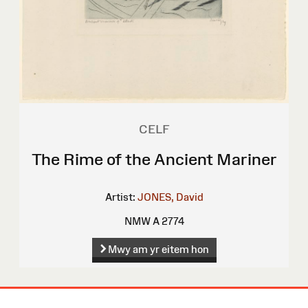
CELF
The Rime of the Ancient Mariner
Artist:
JONES, David
NMW A 2774
Mwy am yr eitem hon
Map