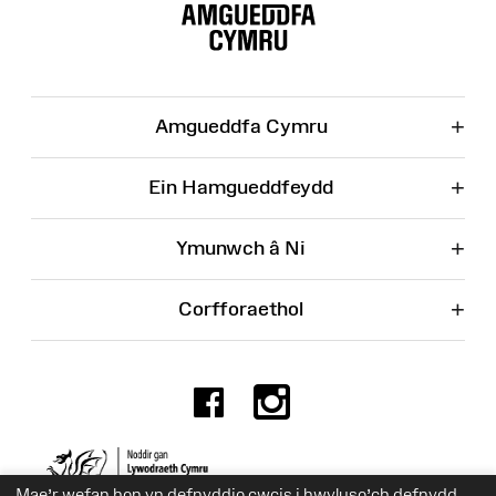
o'r
Wefan
+
Amgueddfa Cymru
+
Ein Hamgueddfeydd
+
Ymunwch â Ni
+
Corfforaethol
Facebook
Instagr
Rhif Elusen 525774
Mae’r wefan hon yn defnyddio cwcis i hwyluso’ch defnydd.