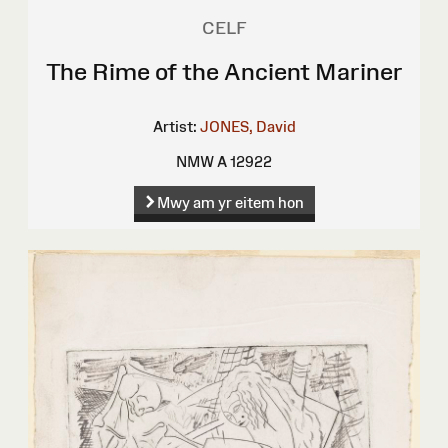
CELF
The Rime of the Ancient Mariner
Artist:
JONES, David
NMW A 12922
Mwy am yr eitem hon