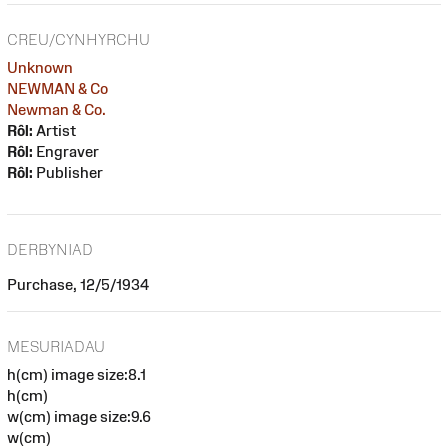
CREU/CYNHYRCHU
Unknown
NEWMAN & Co
Newman & Co.
Rôl:
Artist
Rôl:
Engraver
Rôl:
Publisher
DERBYNIAD
Purchase, 12/5/1934
MESURIADAU
h(cm) image size:8.1
h(cm)
w(cm) image size:9.6
w(cm)