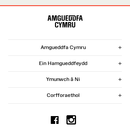
Map
o'r
Wefan
+
Amgueddfa Cymru
+
Ein Hamgueddfeydd
+
Ymunwch â Ni
+
Corfforaethol
Facebook
Instagr