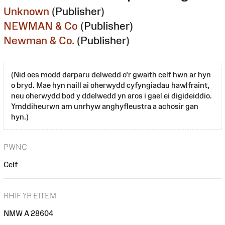
Unknown
(Publisher)
NEWMAN & Co
(Publisher)
Newman & Co.
(Publisher)
(Nid oes modd darparu delwedd o'r gwaith celf hwn ar hyn
o bryd. Mae hyn naill ai oherwydd cyfyngiadau hawlfraint,
neu oherwydd bod y ddelwedd yn aros i gael ei digideiddio.
Ymddiheurwn am unrhyw anghyfleustra a achosir gan
hyn.)
PWNC
Celf
RHIF YR EITEM
NMW A 28604