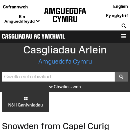
English
Cyfrannwch
Fy nghyfrif
Ein
Amgueddfeydd
C
CASGLIADAU AC YMCHWIL
D
Casgliadau Arlein
Amgueddfa Cymru
S
Chwilio Uwch
Nôl i Ganlyniadau
Snowden from Capel Curig