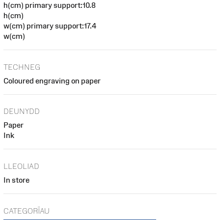
h(cm) primary support:10.8
h(cm)
w(cm) primary support:17.4
w(cm)
TECHNEG
Coloured engraving on paper
DEUNYDD
Paper
Ink
LLEOLIAD
In store
CATEGORÏAU