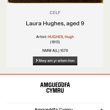
CELF
Laura Hughes, aged 9
Artist:
HUGHES, Hugh
(1813)
NMW A(L) 1570
Mwy am yr eitem hon
Map
o'r
Wefan
+
Amgueddfa Cymru