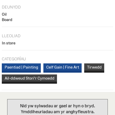
DEUNYDD
Oil
Board
LLEOLIAD
In store
CATEGORÏAU
Paentiad | Painting
Celf Gain | Fine Art
Tirwedd
Ail-ddweud Stori'r Cymoedd
Nid yw sylwadau ar gael ar hyn o bryd.
Ymddiheuriadau am yr anghyfleustra.