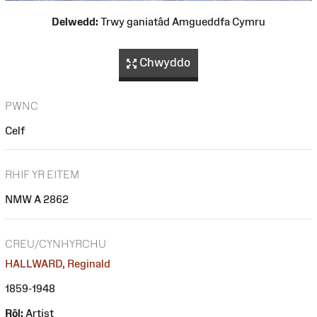
Delwedd:
Trwy ganiatâd Amgueddfa Cymru
Chwyddo
PWNC
Celf
RHIF YR EITEM
NMW A 2862
CREU/CYNHYRCHU
HALLWARD, Reginald
1859-1948
Rôl:
Artist