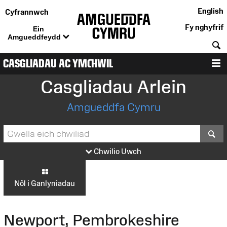
English
Cyfrannwch
Fy nghyfrif
Ein
Amgueddfeydd
C
CASGLIADAU AC YMCHWIL
D
Casgliadau Arlein
Amgueddfa Cymru
S
Chwilio Uwch
Nôl i Ganlyniadau
Newport, Pembrokeshire