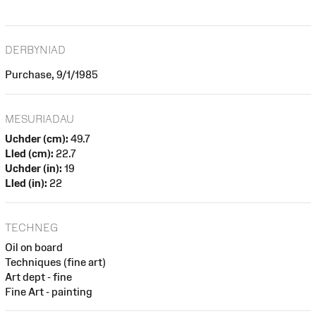
DERBYNIAD
Purchase, 9/1/1985
MESURIADAU
Uchder (cm):
49.7
Lled (cm):
22.7
Uchder (in):
19
Lled (in):
22
TECHNEG
Oil on board
Techniques (fine art)
Art dept - fine
Fine Art - painting