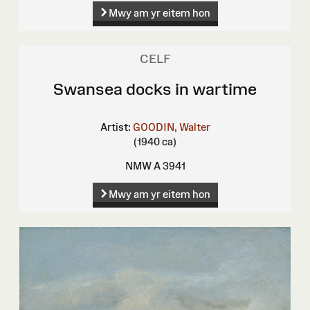
Mwy am yr eitem hon
CELF
Swansea docks in wartime
Artist:
GOODIN, Walter
(1940 ca)
NMW A 3941
Mwy am yr eitem hon