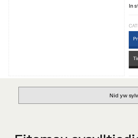
In s
CAT
Pr
T
Nid yw syl