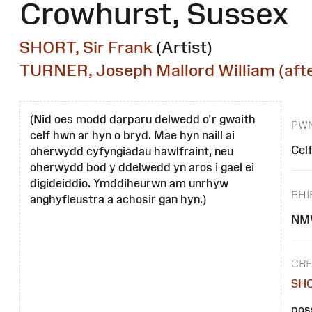
Crowhurst, Sussex
SHORT, Sir Frank
(Artist)
TURNER, Joseph Mallord William (afte
(Nid oes modd darparu delwedd o'r gwaith
PW
celf hwn ar hyn o bryd. Mae hyn naill ai
Cel
oherwydd cyfyngiadau hawlfraint, neu
oherwydd bod y ddelwedd yn aros i gael ei
digideiddio. Ymddiheurwn am unrhyw
RHI
anghyfleustra a achosir gan hyn.)
NM
CR
SHO
poss