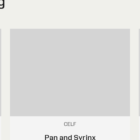
g
CELF
Pan and Syrinx