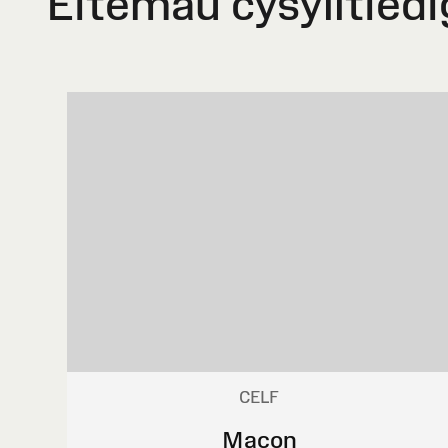
Eitemau cysylltiedi
CELF
Macon