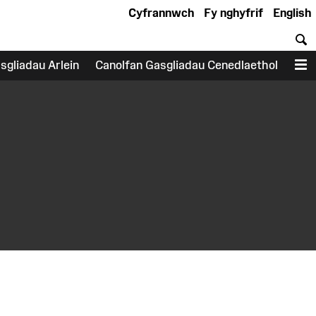
Cyfrannwch
Fy nghyfrif
English
C
sgliadau Arlein
Canolfan Gasgliadau Cenedlaethol
D
earch