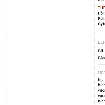
TUR
Rôl:
Rôl:
Cyf
DER
Gif
Giv
MES
h(c
h(c
w(c
w(c
h(cm