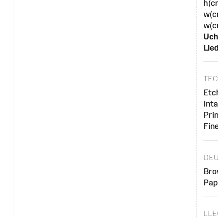
h(c
w(c
w(c
Uch
Lled
TE
Etc
Inta
Pri
Fin
DE
Bro
Pap
LLE