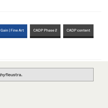
 Gain | Fine Art
CADP Phase 2
CADP content
hyfleustra.