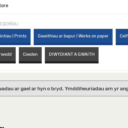
tore
EGORÏAU
intiau | Prints
Gweithiau ar bapur | Works on paper
Celf
irwedd
Coeden
DIWYDIANT A GWAITH
wadau ar gael ar hyn o bryd. Ymddiheuriadau am yr ang