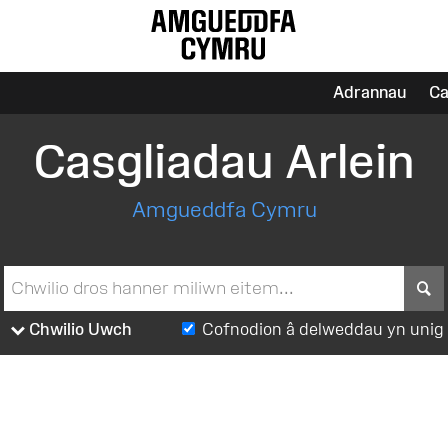
Adrannau
Ca
Casgliadau Arlein
Amgueddfa Cymru
S
Chwilio Uwch
Cofnodion â delweddau yn unig