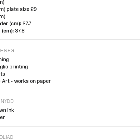
m)
m) plate size:29
m)
der (cm):
27.7
 (cm):
37.8
CHNEG
hing
glio printing
nts
e Art - works on paper
UNYDD
wn ink
er
OLIAD