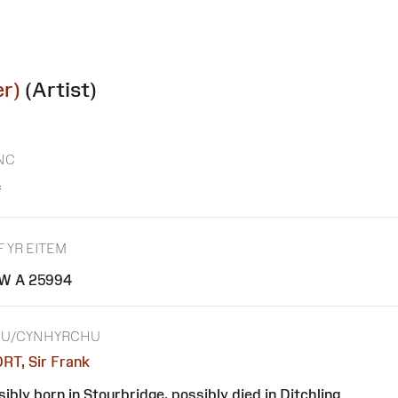
r)
(Artist)
NC
f
F YR EITEM
W A 25994
EU/CYNHYRCHU
RT, Sir Frank
ibly born in Stourbridge, possibly died in Ditchling