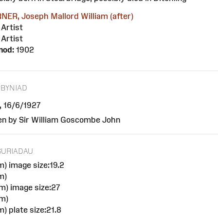
NER, Joseph Mallord William (after)
Artist
Artist
nod:
1902
BYNIAD
t, 16/6/1927
en by Sir William Goscombe John
URIADAU
m) image size:19.2
m)
m) image size:27
m)
) plate size:21.8