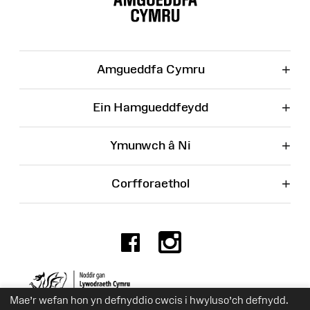
Wefan
+
Amgueddfa Cymru
+
Ein Hamgueddfeydd
+
Ymunwch â Ni
+
Corfforaethol
Facebook
Instagr
Rhif Elusen 525774
Mae’r wefan hon yn defnyddio cwcis i hwyluso’ch defnydd.