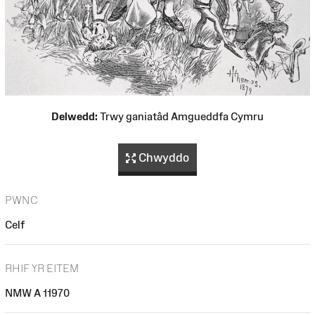
Delwedd:
Trwy ganiatâd Amgueddfa Cymru
Chwyddo
PWNC
Celf
RHIF YR EITEM
NMW A 11970