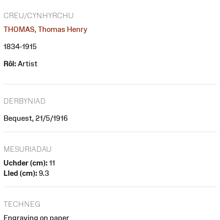
CREU/CYNHYRCHU
THOMAS, Thomas Henry
1834-1915
Rôl:
Artist
DERBYNIAD
Bequest, 21/5/1916
MESURIADAU
Uchder (cm):
11
Lled (cm):
9.3
TECHNEG
Engraving on paper