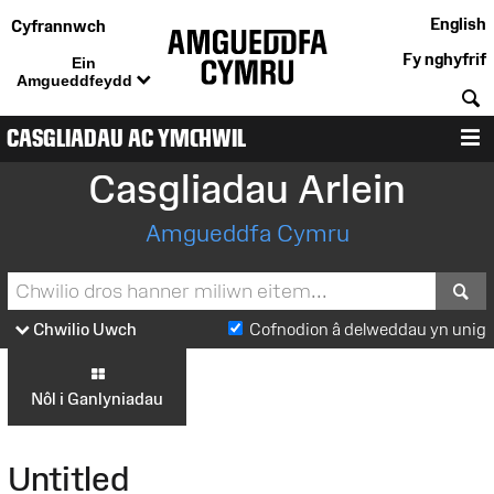
English
Cyfrannwch
Fy nghyfrif
Ein
Amgueddfeydd
C
CASGLIADAU AC YMCHWIL
D
Casgliadau Arlein
Amgueddfa Cymru
S
Chwilio Uwch
Cofnodion â delweddau yn unig
Nôl i Ganlyniadau
Untitled