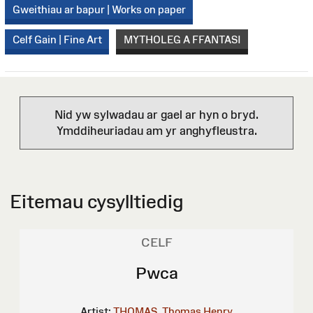
Gweithiau ar bapur | Works on paper
Celf Gain | Fine Art
MYTHOLEG A FFANTASI
Nid yw sylwadau ar gael ar hyn o bryd.
Ymddiheuriadau am yr anghyfleustra.
Eitemau cysylltiedig
CELF
Pwca
Artist:
THOMAS, Thomas Henry