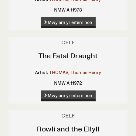
NMW A 11978
Mwy am yr eitem hon
CELF
The Fatal Draught
Artist:
THOMAS, Thomas Henry
NMW A 11972
Mwy am yr eitem hon
CELF
Rowli and the Ellyll