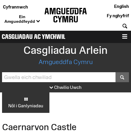
English
Cyfrannwch
Fy nghyfrif
Ein
Amgueddfeydd
C
CASGLIADAU AC YMCHWIL
D
Casgliadau Arlein
Amgueddfa Cymru
S
Chwilio Uwch
Nôl i Ganlyniadau
Caernarvon Castle