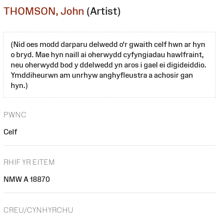
THOMSON, John
(Artist)
(Nid oes modd darparu delwedd o'r gwaith celf hwn ar hyn
o bryd. Mae hyn naill ai oherwydd cyfyngiadau hawlfraint,
neu oherwydd bod y ddelwedd yn aros i gael ei digideiddio.
Ymddiheurwn am unrhyw anghyfleustra a achosir gan
hyn.)
PWNC
Celf
RHIF YR EITEM
NMW A 18870
CREU/CYNHYRCHU