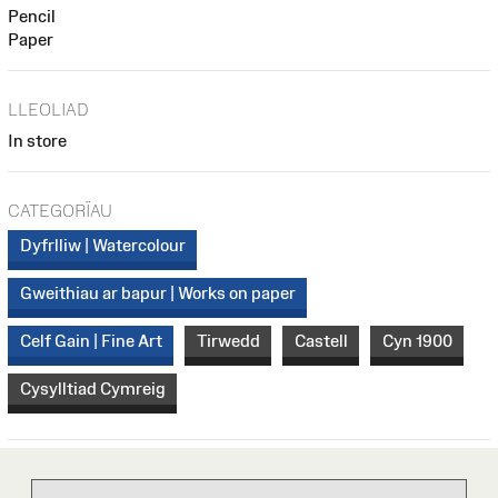
Pencil
Paper
LLEOLIAD
In store
CATEGORÏAU
Dyfrlliw | Watercolour
Gweithiau ar bapur | Works on paper
Celf Gain | Fine Art
Tirwedd
Castell
Cyn 1900
Cysylltiad Cymreig