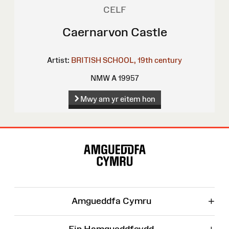
CELF
Caernarvon Castle
Artist:
BRITISH SCHOOL, 19th century
NMW A 19957
Mwy am yr eitem hon
Map
o'r
Wefan
+
Amgueddfa Cymru