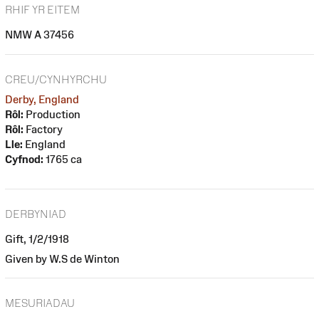
RHIF YR EITEM
NMW A 37456
CREU/CYNHYRCHU
Derby, England
Rôl:
Production
Rôl:
Factory
Lle:
England
Cyfnod:
1765 ca
DERBYNIAD
Gift, 1/2/1918
Given by W.S de Winton
MESURIADAU