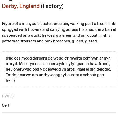
Derby, England
(Factory)
Figure of a man, soft-paste porcelain, walking past a tree trunk
sprigged with flowers and carrying across his shoulder a barrel
suspended on a stick; he wears a green and pink coat, highly
patterned trousers and pink breeches, gilded, glazed.
(Nid oes modd darparu delwedd o'r gwaith celf hwn ar hyn
o bryd. Mae hyn naill ai oherwydd cyfyngiadau hawlfraint,
neu oherwydd bod y ddelwedd yn aros i gael ei digideiddio.
Ymddiheurwn am unrhyw anghyfleustra a achosir gan
hyn.)
PWNC
Celf