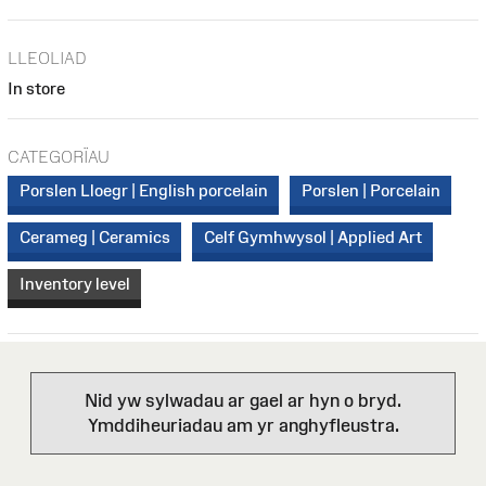
LLEOLIAD
In store
CATEGORÏAU
Porslen Lloegr | English porcelain
Porslen | Porcelain
Cerameg | Ceramics
Celf Gymhwysol | Applied Art
Inventory level
Nid yw sylwadau ar gael ar hyn o bryd.
Ymddiheuriadau am yr anghyfleustra.