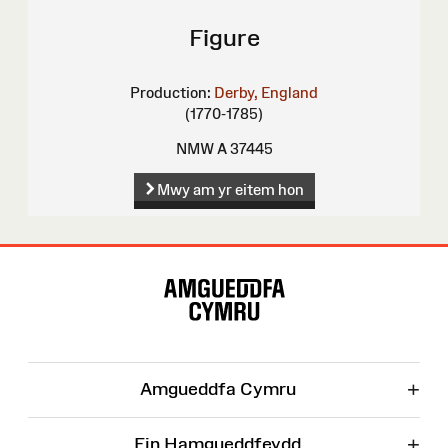
Figure
Production:
Derby, England
(1770-1785)
NMW A 37445
Mwy am yr eitem hon
Map
o'r
Wefan
+
Amgueddfa Cymru
+
Ein Hamgueddfeydd