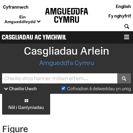
English
Cyfrannwch
Fy nghyfrif
Ein
Amgueddfeydd
C
CASGLIADAU AC YMCHWIL
D
Casgliadau Arlein
Amgueddfa Cymru
S
Chwilio Uwch
Cofnodion â delweddau yn unig
Nôl i Ganlyniadau
Figure