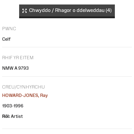
Chwyddo / Rhagor o ddelweddau (4)
PWNC
Celf
RHIF YR EITEM
NMW A 9793
CREU/CYNHYRCHU
HOWARD-JONES, Ray
1903-1996
Rôl:
Artist