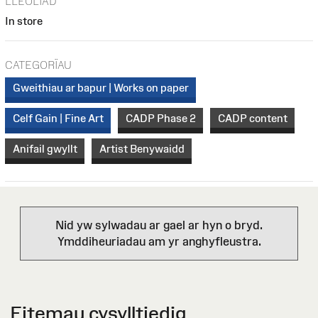
LLEOLIAD
In store
CATEGORÏAU
Gweithiau ar bapur | Works on paper
Celf Gain | Fine Art
CADP Phase 2
CADP content
Anifail gwyllt
Artist Benywaidd
Nid yw sylwadau ar gael ar hyn o bryd.
Ymddiheuriadau am yr anghyfleustra.
Eitemau cysylltiedig