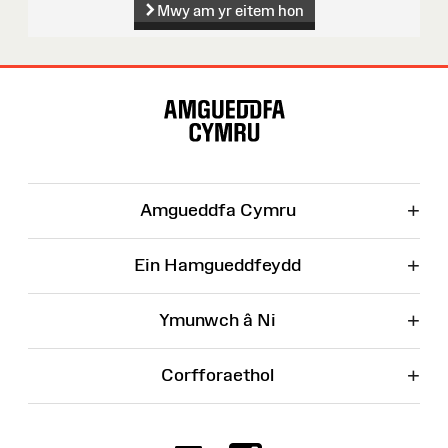
Mwy am yr eitem hon
Map
o'r
Wefan
+
Amgueddfa Cymru
+
Ein Hamgueddfeydd
+
Ymunwch â Ni
+
Corfforaethol