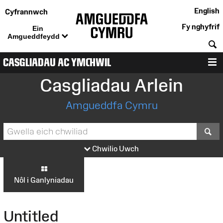
English
Cyfrannwch
Fy nghyfrif
Ein
Amgueddfeydd
C
CASGLIADAU AC YMCHWIL
D
Casgliadau Arlein
Amgueddfa Cymru
S
Chwilio Uwch
Nôl i Ganlyniadau
Untitled