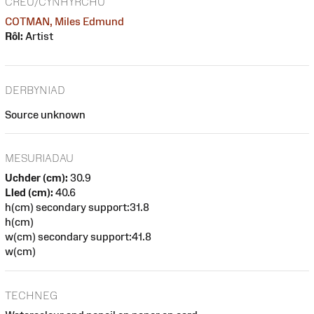
CREU/CYNHYRCHU
COTMAN, Miles Edmund
Rôl:
Artist
DERBYNIAD
Source unknown
MESURIADAU
Uchder (cm):
30.9
Lled (cm):
40.6
h(cm) secondary support:31.8
h(cm)
w(cm) secondary support:41.8
w(cm)
TECHNEG