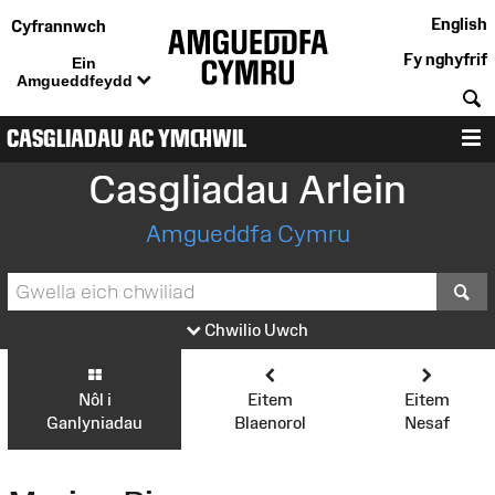
English
Cyfrannwch
Fy nghyfrif
Ein
Amgueddfeydd
C
CASGLIADAU AC YMCHWIL
D
Casgliadau Arlein
Amgueddfa Cymru
S
Chwilio Uwch
Nôl i
Eitem
Eitem
Ganlyniadau
Blaenorol
Nesaf