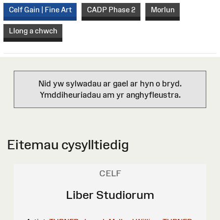
Celf Gain | Fine Art
CADP Phase 2
Morlun
Llong a chwch
Nid yw sylwadau ar gael ar hyn o bryd.
Ymddiheuriadau am yr anghyfleustra.
Eitemau cysylltiedig
CELF
Liber Studiorum