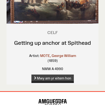
CELF
Getting up anchor at Spithead
Artist:
MOTE, George William
(1859)
NMW A 4990
Mwy am yr eitem hon
Map
o'r