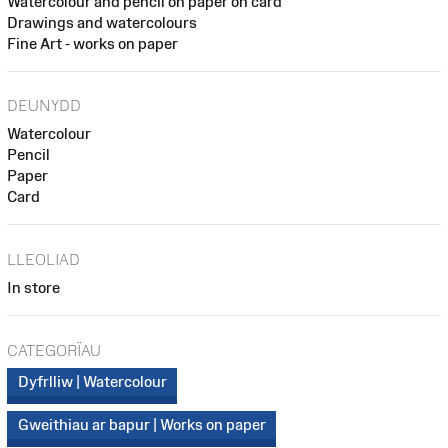
Watercolour and pencil on paper on card
Drawings and watercolours
Fine Art - works on paper
DEUNYDD
Watercolour
Pencil
Paper
Card
LLEOLIAD
In store
CATEGORÏAU
Dyfrlliw | Watercolour
Gweithiau ar bapur | Works on paper