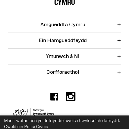
Wefan
+
Amgueddfa Cymru
+
Ein Hamgueddfeydd
+
Ymunwch â Ni
+
Corfforaethol
Facebook
Instagr
Rhif Elusen 525774
Mae’r wefan hon yn defnyddio cwcis i hwyluso’ch defnydd.
Gweld ein
Polisi Cwcis