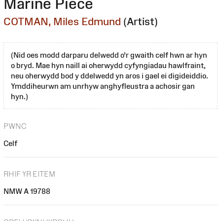
Marine Piece
COTMAN, Miles Edmund
(Artist)
(Nid oes modd darparu delwedd o'r gwaith celf hwn ar hyn
o bryd. Mae hyn naill ai oherwydd cyfyngiadau hawlfraint,
neu oherwydd bod y ddelwedd yn aros i gael ei digideiddio.
Ymddiheurwn am unrhyw anghyfleustra a achosir gan
hyn.)
PWNC
Celf
RHIF YR EITEM
NMW A 19788