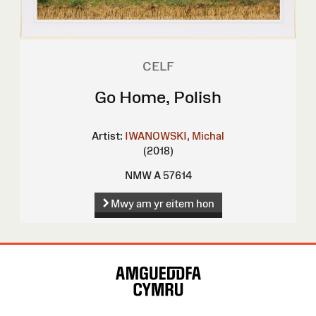
CELF
Go Home, Polish
Artist:
IWANOWSKI, Michal
(2018)
NMW A 57614
Mwy am yr eitem hon
Map
o'r
Wefan