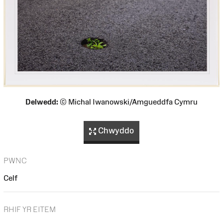
Delwedd:
© Michal Iwanowski/Amgueddfa Cymru
Chwyddo
PWNC
Celf
RHIF YR EITEM