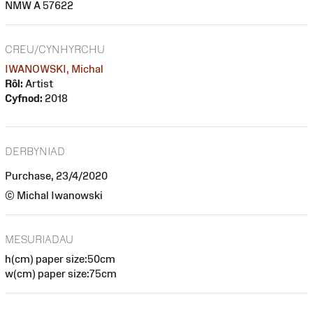
NMW A 57622
CREU/CYNHYRCHU
IWANOWSKI, Michal
Rôl:
Artist
Cyfnod:
2018
DERBYNIAD
Purchase, 23/4/2020
© Michal Iwanowski
MESURIADAU
h(cm) paper size:50cm
w(cm) paper size:75cm