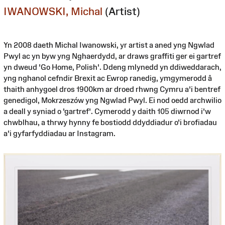
IWANOWSKI, Michal
(Artist)
Yn 2008 daeth Michal Iwanowski, yr artist a aned yng Ngwlad
Pwyl ac yn byw yng Nghaerdydd, ar draws graffiti ger ei gartref
yn dweud 'Go Home, Polish'. Ddeng mlynedd yn ddiweddarach,
yng nghanol cefndir Brexit ac Ewrop ranedig, ymgymerodd â
thaith anhygoel dros 1900km ar droed rhwng Cymru a'i bentref
genedigol, Mokrzeszów yng Ngwlad Pwyl. Ei nod oedd archwilio
a deall y syniad o 'gartref'. Cymerodd y daith 105 diwrnod i'w
chwblhau, a thrwy hynny fe bostiodd ddyddiadur o'i brofiadau
a'i gyfarfyddiadau ar Instagram.