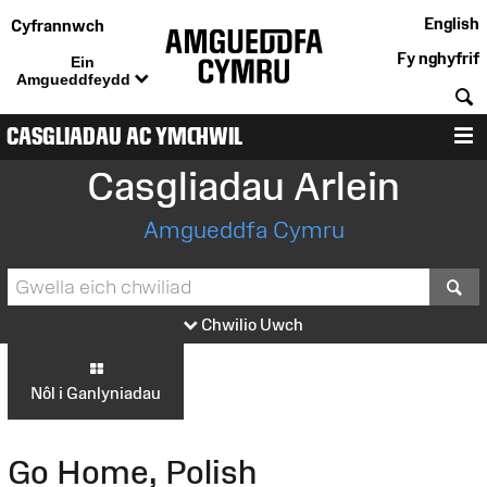
English
Cyfrannwch
Fy nghyfrif
Ein
Amgueddfeydd
C
CASGLIADAU AC YMCHWIL
D
Casgliadau Arlein
Amgueddfa Cymru
S
Chwilio Uwch
Nôl i Ganlyniadau
Go Home, Polish