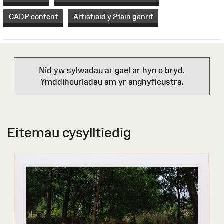
CADP content
Artistiaid y 21ain ganrif
Nid yw sylwadau ar gael ar hyn o bryd.
Ymddiheuriadau am yr anghyfleustra.
Eitemau cysylltiedig