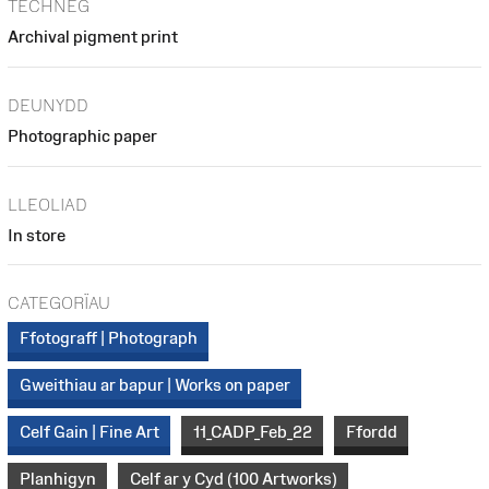
TECHNEG
Archival pigment print
DEUNYDD
Photographic paper
LLEOLIAD
In store
CATEGORÏAU
Ffotograff | Photograph
Gweithiau ar bapur | Works on paper
Celf Gain | Fine Art
11_CADP_Feb_22
Ffordd
Planhigyn
Celf ar y Cyd (100 Artworks)