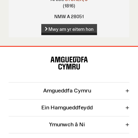
(1816)
NMW A 28051
Mwy am yr eitem hon
Map
o'r
Wefan
+
Amgueddfa Cymru
+
Ein Hamgueddfeydd
+
Ymunwch â Ni