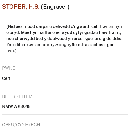
STORER, H.S.
(Engraver)
(Nid oes modd darparu delwedd o'r gwaith celf hwn ar hyn
o bryd. Mae hyn naill ai oherwydd cyfyngiadau hawlfraint,
neu oherwydd bod y ddelwedd yn aros i gael ei digideiddio.
Ymddiheurwn am unrhyw anghyfleustra a achosir gan
hyn.)
PWNC
Celf
RHIF YR EITEM
NMW A 28048
CREU/CYNHYRCHU