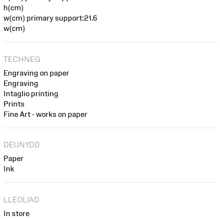
h(cm)
w(cm) primary support:21.6
w(cm)
TECHNEG
Engraving on paper
Engraving
Intaglio printing
Prints
Fine Art - works on paper
DEUNYDD
Paper
Ink
LLEOLIAD
In store