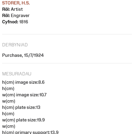
STORER, H.S.
Rôl:
Artist
Rôl:
Engraver
Cyfnod:
1816
DERBYNIAD
Purchase, 15/7/1924
MESURIADAU
h(cm) image size:8.6
h(cm)
w(cm) image size:10.7
w(cm)
h(cm) plate size:13
h(cm)
w(cm) plate size:19.9
w(cm)
h(cm) primary support:13.9