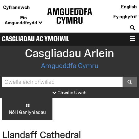
English
Cyfrannwch
Fy nghyfrif
Ein
Amgueddfeydd
C
CASGLIADAU AC YMCHWIL
D
Casgliadau Arlein
Amgueddfa Cymru
S
Chwilio Uwch
Nôl i Ganlyniadau
Llandaff Cathedral