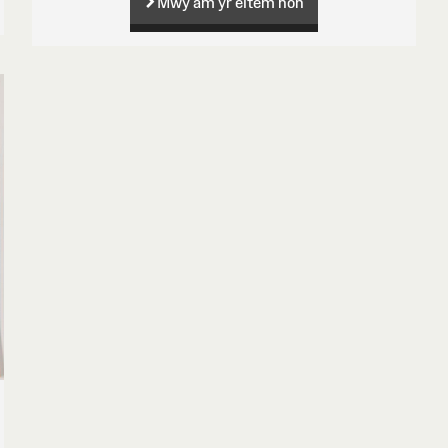
Mwy am yr eitem hon