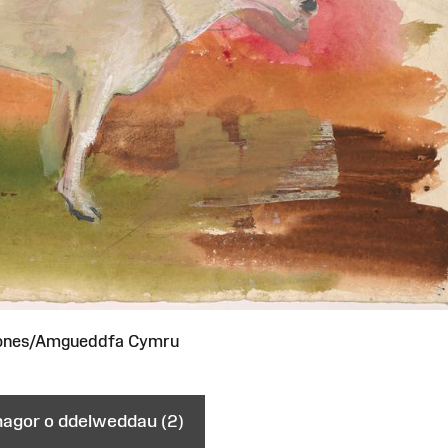
ones/Amgueddfa Cymru
gor o ddelweddau (2)