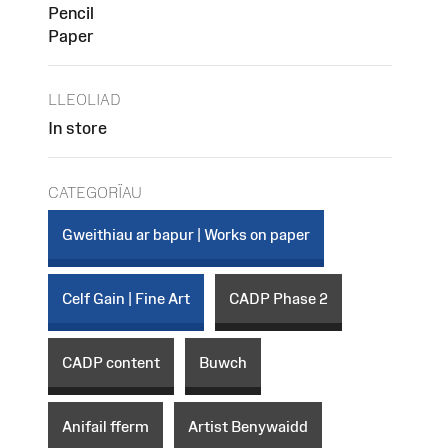
Pencil
Paper
LLEOLIAD
In store
CATEGORÏAU
Gweithiau ar bapur | Works on paper
Celf Gain | Fine Art
CADP Phase 2
CADP content
Buwch
Anifail fferm
Artist Benywaidd