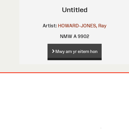
Untitled
Artist:
HOWARD-JONES, Ray
NMW A 9902
Mwy am yr eitem hon
Map
o'r
Wefan