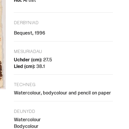
Rôl:
Artist
DERBYNIAD
Bequest, 1996
MESURIADAU
Uchder (cm):
27.5
Lled (cm):
38.1
TECHNEG
Watercolour, bodycolour and pencil on paper
DEUNYDD
Watercolour
Bodycolour