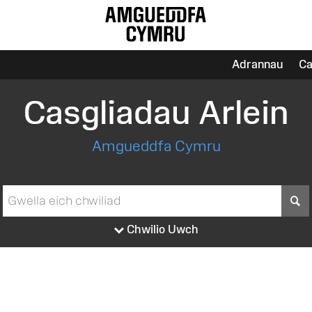
Adrannau
Ca
Casgliadau Arlein
Amgueddfa Cymru
S
Chwilio Uwch