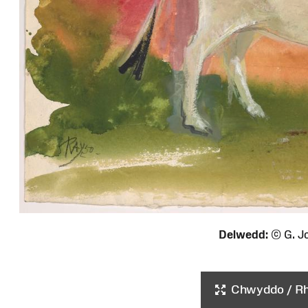
Delwedd:
© G. J
Chwyddo / Rha