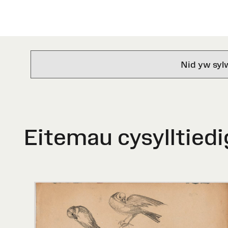
Nid yw syl
Eitemau cysylltiedi