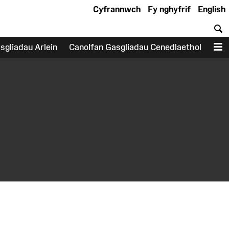
Cyfrannwch
Fy nghyfrif
English
C
sgliadau Arlein
Canolfan Gasgliadau Cenedlaethol
D
earch