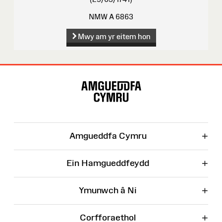
NMW A 6863
Mwy am yr eitem hon
Map
o'r
Wefan
+
Amgueddfa Cymru
+
Ein Hamgueddfeydd
+
Ymunwch â Ni
+
Corfforaethol