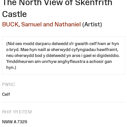
The North View of Skenfrith
Castle
BUCK, Samuel and Nathaniel
(Artist)
(Nid oes modd darparu delwedd o'r gwaith celf hwn ar hyn
o bryd. Mae hyn naill ai oherwydd cyfyngiadau hawlfraint,
neu oherwydd bod y ddelwedd yn aros i gael ei digideiddio.
Ymddiheurwn am unrhyw anghyfleustra a achosir gan
hyn.)
PWNC
Celf
RHIF YR EITEM
NMW A 7329