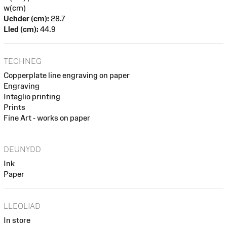
w(cm)
Uchder (cm):
28.7
Lled (cm):
44.9
TECHNEG
Copperplate line engraving on paper
Engraving
Intaglio printing
Prints
Fine Art - works on paper
DEUNYDD
Ink
Paper
LLEOLIAD
In store