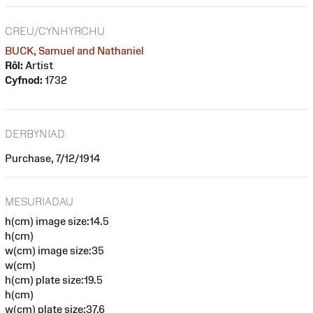
CREU/CYNHYRCHU
BUCK, Samuel and Nathaniel
Rôl:
Artist
Cyfnod:
1732
DERBYNIAD
Purchase, 7/12/1914
MESURIADAU
h(cm) image size:14.5
h(cm)
w(cm) image size:35
w(cm)
h(cm) plate size:19.5
h(cm)
w(cm) plate size:37.6