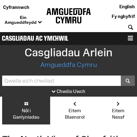
English
Cyfrannwch
Fy nghyfrif
Ein
Amgueddfeydd
C
CASGLIADAU AC YMCHWIL
D
Casgliadau Arlein
Amgueddfa Cymru
S
Chwilio Uwch
Nôl i
Eitem
Eitem
Ganlyniadau
Blaenorol
Nesaf