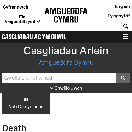
English
Cyfrannwch
Fy nghyfrif
Ein
Amgueddfeydd
C
CASGLIADAU AC YMCHWIL
D
Casgliadau Arlein
Amgueddfa Cymru
S
Chwilio Uwch
Nôl i Ganlyniadau
Death