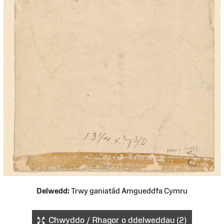
Delwedd:
Trwy ganiatâd Amgueddfa Cymru
Chwyddo / Rhagor o ddelweddau (2)