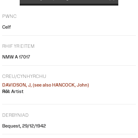
PWNC
Celf
RHIF YR EITEM
NMW A 17017
CREU/CYNHYRCHU
DAVIDSON, J, (see also HANCOCK, John)
Rôl:
Artist
DERBYNIAD
Bequest, 29/12/1942