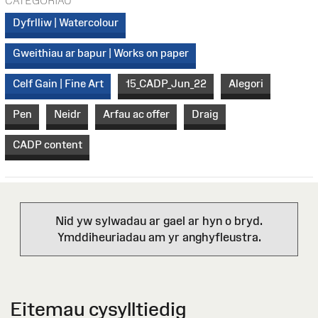
CATEGORÏAU
Dyfrlliw | Watercolour
Gweithiau ar bapur | Works on paper
Celf Gain | Fine Art
15_CADP_Jun_22
Alegori
Pen
Neidr
Arfau ac offer
Draig
CADP content
Nid yw sylwadau ar gael ar hyn o bryd.
Ymddiheuriadau am yr anghyfleustra.
Eitemau cysylltiedig