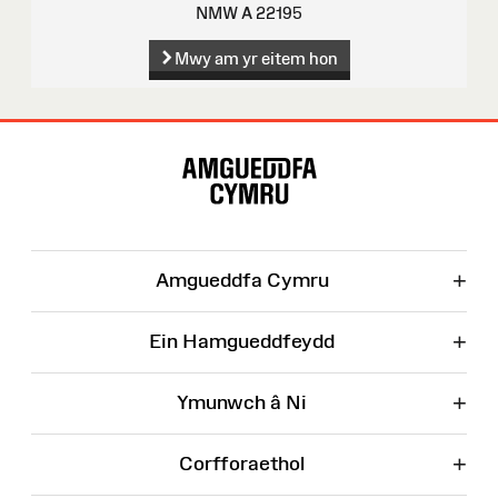
NMW A 22195
Mwy am yr eitem hon
Map
o'r
Wefan
+
Amgueddfa Cymru
+
Ein Hamgueddfeydd
+
Ymunwch â Ni
+
Corfforaethol