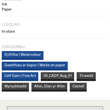
Ink
Paper
LLEOLIAD
In store
CATEGORÏAU
Dyfrlliw | Watercolour
Gweithiau ar bapur | Works on paper
Celf Gain | Fine Art
05_CADP_Aug_21
Tirwedd
Mynyddoedd
Afon, Glan yr Afon
Castell