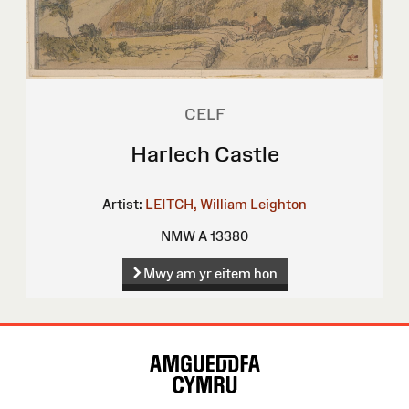
CELF
Harlech Castle
Artist:
LEITCH, William Leighton
NMW A 13380
Mwy am yr eitem hon
Map
o'r
Wefan