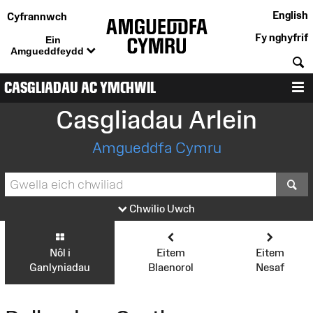
English
Cyfrannwch
Fy nghyfrif
Ein
Amgueddfeydd
C
CASGLIADAU AC YMCHWIL
D
Casgliadau Arlein
Amgueddfa Cymru
S
Chwilio Uwch
Nôl i
Eitem
Eitem
Ganlyniadau
Blaenorol
Nesaf