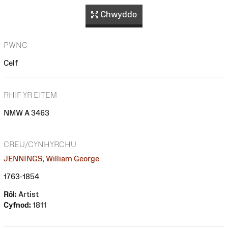
Chwyddo
PWNC
Celf
RHIF YR EITEM
NMW A 3463
CREU/CYNHYRCHU
JENNINGS, William George
1763-1854
Rôl:
Artist
Cyfnod:
1811