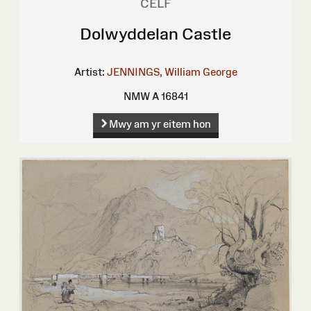
CELF
Dolwyddelan Castle
Artist:
JENNINGS, William George
NMW A 16841
Mwy am yr eitem hon