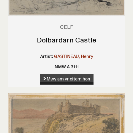
CELF
Dolbardarn Castle
Artist:
GASTINEAU, Henry
NMW A 3111
Mwy am yr eitem hon