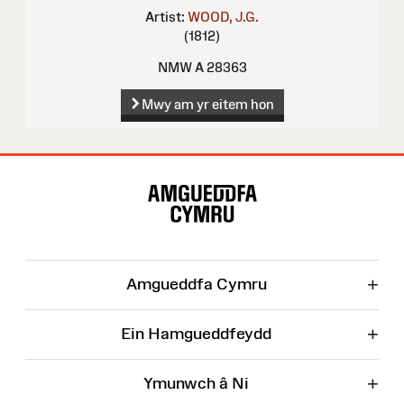
Artist:
WOOD, J.G.
(1812)
NMW A 28363
Mwy am yr eitem hon
Map
o'r
Wefan
+
Amgueddfa Cymru
+
Ein Hamgueddfeydd
+
Ymunwch â Ni