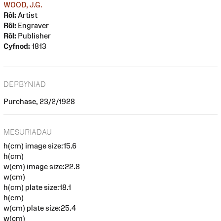
WOOD, J.G.
Rôl:
Artist
Rôl:
Engraver
Rôl:
Publisher
Cyfnod:
1813
DERBYNIAD
Purchase, 23/2/1928
MESURIADAU
h(cm) image size:15.6
h(cm)
w(cm) image size:22.8
w(cm)
h(cm) plate size:18.1
h(cm)
w(cm) plate size:25.4
w(cm)