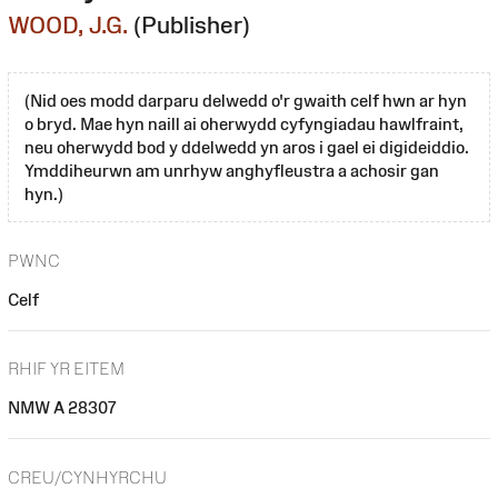
WOOD, J.G.
(Publisher)
(Nid oes modd darparu delwedd o'r gwaith celf hwn ar hyn
o bryd. Mae hyn naill ai oherwydd cyfyngiadau hawlfraint,
neu oherwydd bod y ddelwedd yn aros i gael ei digideiddio.
Ymddiheurwn am unrhyw anghyfleustra a achosir gan
hyn.)
PWNC
Celf
RHIF YR EITEM
NMW A 28307
CREU/CYNHYRCHU