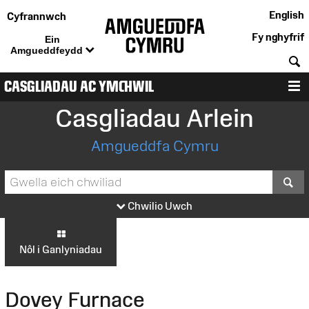
English
Cyfrannwch
Fy nghyfrif
Ein
Amgueddfeydd
C
CASGLIADAU AC YMCHWIL
D
Casgliadau Arlein
Amgueddfa Cymru
S
Chwilio Uwch
Nôl i Ganlyniadau
Dovey Furnace