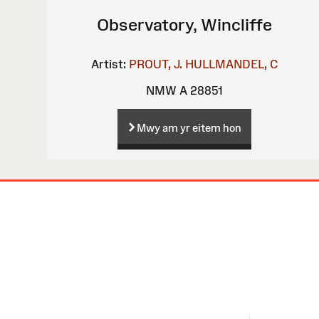
Observatory, Wincliffe
Artist:
PROUT, J.
HULLMANDEL, C
NMW A 28851
Mwy am yr eitem hon
Map
o'r
Wefan