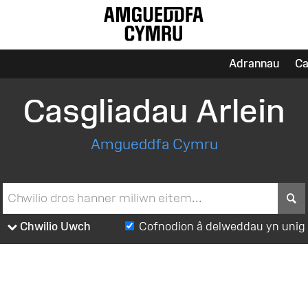
Adrannau
Ca
Casgliadau Arlein
Amgueddfa Cymru
S
Chwilio Uwch
Cofnodion â delweddau yn unig