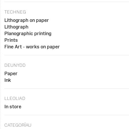
TECHNEG
Lithograph on paper
Lithograph
Planographic printing
Prints
Fine Art - works on paper
DEUNYDD
Paper
Ink
LLEOLIAD
In store
CATEGORÏAU