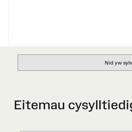
Nid yw syl
Eitemau cysylltiedi