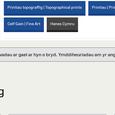
Printiau topograffig | Topographical prints
Printiau | Pri
Celf Gain | Fine Art
Hanes Cymru
wadau ar gael ar hyn o bryd. Ymddiheuriadau am yr ang
g