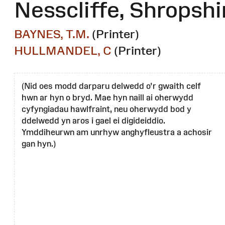
Nesscliffe, Shropshi
BAYNES, T.M.
(Printer)
HULLMANDEL, C
(Printer)
(Nid oes modd darparu delwedd o'r gwaith celf
hwn ar hyn o bryd. Mae hyn naill ai oherwydd
cyfyngiadau hawlfraint, neu oherwydd bod y
ddelwedd yn aros i gael ei digideiddio.
Ymddiheurwn am unrhyw anghyfleustra a achosir
gan hyn.)