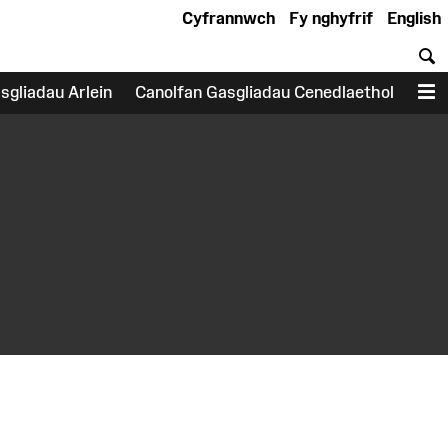
Cyfrannwch
Fy nghyfrif
English
C
sgliadau Arlein
Canolfan Gasgliadau Cenedlaethol
D
earch