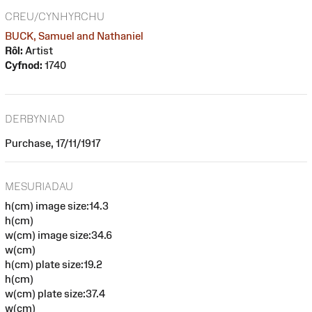
CREU/CYNHYRCHU
BUCK, Samuel and Nathaniel
Rôl:
Artist
Cyfnod:
1740
DERBYNIAD
Purchase, 17/11/1917
MESURIADAU
h(cm) image size:14.3
h(cm)
w(cm) image size:34.6
w(cm)
h(cm) plate size:19.2
h(cm)
w(cm) plate size:37.4
w(cm)