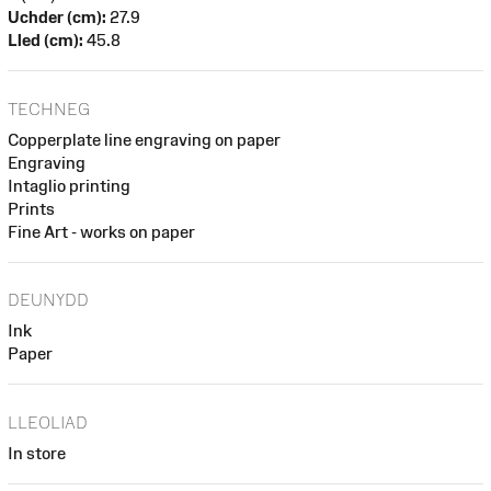
Uchder (cm):
27.9
Lled (cm):
45.8
TECHNEG
Copperplate line engraving on paper
Engraving
Intaglio printing
Prints
Fine Art - works on paper
DEUNYDD
Ink
Paper
LLEOLIAD
In store