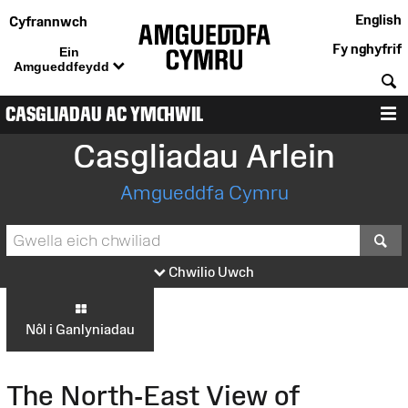
English
Cyfrannwch
Fy nghyfrif
Ein
Amgueddfeydd
C
CASGLIADAU AC YMCHWIL
D
Casgliadau Arlein
Amgueddfa Cymru
S
Chwilio Uwch
Nôl i Ganlyniadau
The North-East View of