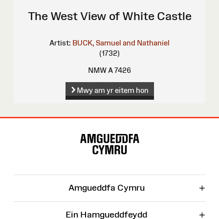
The West View of White Castle
Artist:
BUCK, Samuel and Nathaniel
(1732)
NMW A 7426
Mwy am yr eitem hon
Map
o'r
Wefan
+
Amgueddfa Cymru
+
Ein Hamgueddfeydd