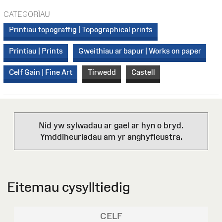
CATEGORÏAU
Printiau topograffig | Topographical prints
Printiau | Prints
Gweithiau ar bapur | Works on paper
Celf Gain | Fine Art
Tirwedd
Castell
Nid yw sylwadau ar gael ar hyn o bryd.
Ymddiheuriadau am yr anghyfleustra.
Eitemau cysylltiedig
CELF