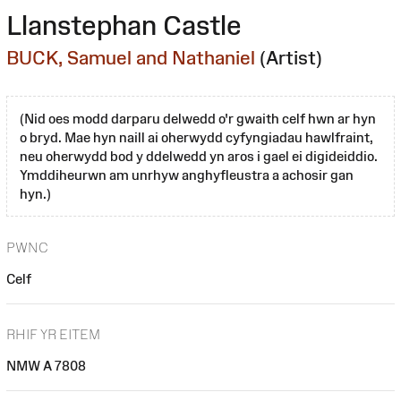
Llanstephan Castle
BUCK, Samuel and Nathaniel
(Artist)
(Nid oes modd darparu delwedd o'r gwaith celf hwn ar hyn
o bryd. Mae hyn naill ai oherwydd cyfyngiadau hawlfraint,
neu oherwydd bod y ddelwedd yn aros i gael ei digideiddio.
Ymddiheurwn am unrhyw anghyfleustra a achosir gan
hyn.)
PWNC
Celf
RHIF YR EITEM
NMW A 7808